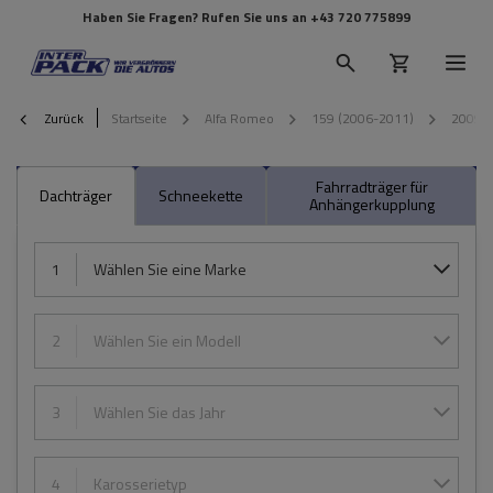
Haben Sie Fragen? Rufen Sie uns an
+43 720 775899
Zurück
Startseite
Alfa Romeo
159 (2006-2011)
2009
Fahrradträger für
Dachträger
Schneekette
Anhängerkupplung
1
Wählen Sie eine Marke
2
Wählen Sie ein Modell
3
Wählen Sie das Jahr
4
Karosserietyp