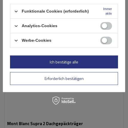
Große Menge verfügbar
Wir versenden schon am
10. August
Immer
In den
Funktionale Cookies (erforderlich)
aktiv
Warenkorb
Analytics-Cookies
Werbe-Cookies
Ich bestätige alle
Erforderlich bestätigen
Mont Blanc Supra 2 Dachgepäckträger