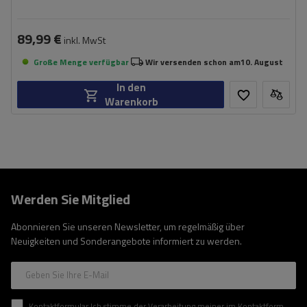
89,99 €
inkl. MwSt
Große Menge verfügbar
Wir versenden schon am
10. August
In den
Warenkorb
Werden Sie Mitglied
Abonnieren Sie unseren Newsletter, um regelmäßig über
Neuigkeiten und Sonderangebote informiert zu werden.
Geben Sie Ihre E-Mail
Kontaktformular Ich stimme der Verarbeitung meiner im Kontaktformular enthaltenen personenbezogenen Daten gemäß der Verordnung (EU) des Europäischen Parlaments und des Rates zu.