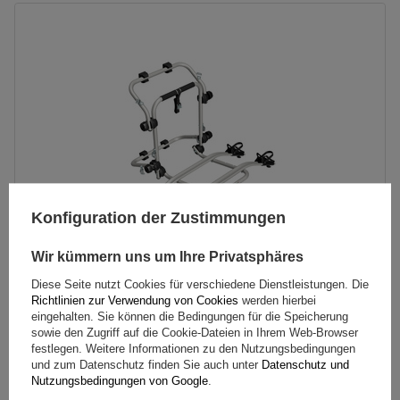
Fassungsvermögen: Fahrräder:
2
Maximales Fahrradgewicht:
22,5 kg
Nutzlast der Haltebügel:
45 kg
kompatibel mit Elektrofahrrädern
Aluminiumkonstruktion
Konfiguration der Zustimmungen
Wir kümmern uns um Ihre Privatsphäres
Diese Seite nutzt Cookies für verschiedene Dienstleistungen. Die
Richtlinien zur Verwendung von Cookies
werden hierbei
Peruzzo Firenze 2 E-Bike – Heckklappen-Fahrradträger
eingehalten. Sie können die Bedingungen für die Speicherung
sowie den Zugriff auf die Cookie-Dateien in Ihrem Web-Browser
festlegen. Weitere Informationen zu den Nutzungsbedingungen
179,99 €
und zum Datenschutz finden Sie auch unter
Datenschutz und
inkl. MwSt
Nutzungsbedingungen von Google
.