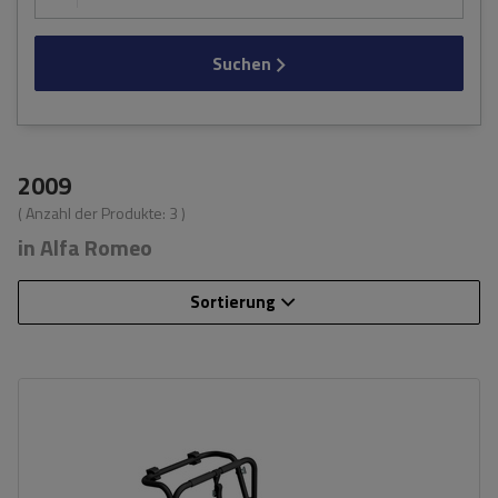
Suchen
2009
( Anzahl der Produkte:
3
)
in Alfa Romeo
Sortierung
Fassungsvermögen: Fahrräder:
3
Nutzlast der Haltebügel:
45 kg
universelles Montagesystem
kompatibel mit allen Karosseriearten