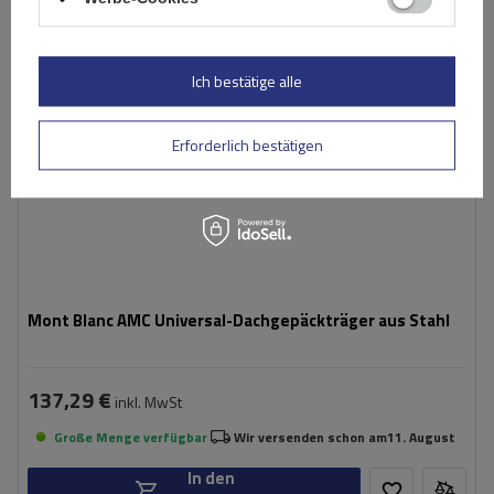
Ich bestätige alle
Erforderlich bestätigen
Mont Blanc AMC Universal-Dachgepäckträger aus Stahl
137,29 €
inkl. MwSt
Große Menge verfügbar
Wir versenden schon am
11. August
In den