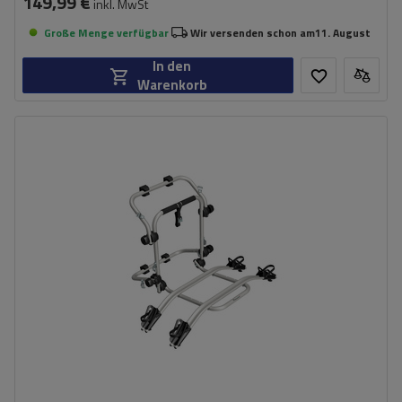
149,99 €
inkl. MwSt
Große Menge verfügbar
Wir versenden schon am
11. August
In den
Warenkorb
Fassungsvermögen: Fahrräder:
2
Maximales Fahrradgewicht:
22,5 kg
Nutzlast der Haltebügel:
45 kg
kompatibel mit Elektrofahrrädern
Aluminiumkonstruktion