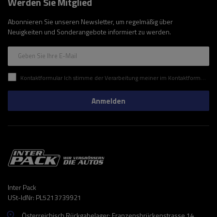
Werden Sie Mitglied
Abonnieren Sie unseren Newsletter, um regelmäßig über
Neuigkeiten und Sonderangebote informiert zu werden.
Geben Sie Ihre E-Mail
Kontaktformular Ich stimme der Verarbeitung meiner im Kontaktformular enthaltenen personenbezogenen Daten gemäß der Verordnung (EU) des Europäischen Parlaments und des Rates zu.
Anmelden
Inter Pack
USt-IdNr: PL5213739921
Österreichisch Rückgabelager: Franzensbrückenstrasse 14 ,