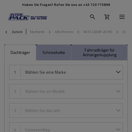
Haben Sie Fragen? Rufen Sie uns an
+43 720 775899
Zurück
Startseite
Alfa Romeo
MiTo (2008-2018)
2010
Fahrradträger für
Dachträger
Schneekette
Anhängerkupplung
1
Wählen Sie eine Marke
2
Wählen Sie ein Modell
3
Wählen Sie das Jahr
4
Karosserietyp