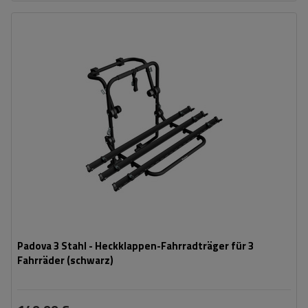
Fassungsvermögen: Fahrräder:
3
Nutzlast der Haltebügel:
45 kg
universelles Montagesystem
kompatibel mit allen Karosseriearten
Padova 3 Stahl - Heckklappen-Fahrradträger für 3
Fahrräder (schwarz)