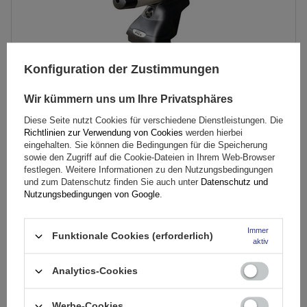
Konfiguration der Zustimmungen
Wir kümmern uns um Ihre Privatsphäres
Diese Seite nutzt Cookies für verschiedene Dienstleistungen. Die
Richtlinien zur Verwendung von Cookies
werden hierbei
Mont Blanc AMC 5105-A43 Aluminium-Dachgepäckträger
eingehalten. Sie können die Bedingungen für die Speicherung
sowie den Zugriff auf die Cookie-Dateien in Ihrem Web-Browser
festlegen. Weitere Informationen zu den Nutzungsbedingungen
174,89 €
und zum Datenschutz finden Sie auch unter
Datenschutz und
inkl. MwSt
Nutzungsbedingungen von Google
.
Große Menge verfügbar
Wir versenden schon am
11. August
Immer
In den
Funktionale Cookies (erforderlich)
aktiv
Warenkorb
Analytics-Cookies
Werbe-Cookies