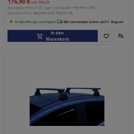
176,90 €
inkl. MwSt
Niedrigster Preis in 30 Tagen vor Rabatt:
719,10 €
-75%
inkl. MwSt
Normaler Preis:
186,19 €
-5%
Große Menge verfügbar
Wir versenden schon am
11. August
In den
Warenkorb