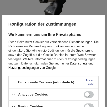
Konfiguration der Zustimmungen
Wir kümmern uns um Ihre Privatsphäres
Diese Seite nutzt Cookies für verschiedene Dienstleistungen. Die
Richtlinien zur Verwendung von Cookies
werden hierbei
Mont Blanc AMC 5105-A43 Aluminium-Dachgepäckträger
eingehalten. Sie können die Bedingungen für die Speicherung
sowie den Zugriff auf die Cookie-Dateien in Ihrem Web-Browser
festlegen. Weitere Informationen zu den Nutzungsbedingungen
174,89 €
und zum Datenschutz finden Sie auch unter
Datenschutz und
inkl. MwSt
Nutzungsbedingungen von Google
.
Große Menge verfügbar
Wir versenden schon am
11. August
Immer
In den
Funktionale Cookies (erforderlich)
aktiv
Warenkorb
Analytics-Cookies
Werbe-Cookies