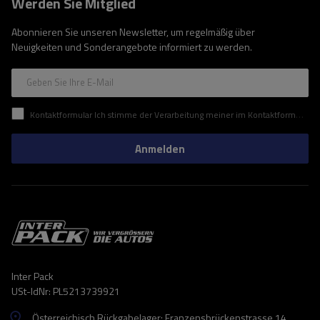
Werden Sie Mitglied
Abonnieren Sie unseren Newsletter, um regelmäßig über
Neuigkeiten und Sonderangebote informiert zu werden.
Geben Sie Ihre E-Mail
Kontaktformular Ich stimme der Verarbeitung meiner im Kontaktformular enthaltenen personenbezogenen Daten gemäß der Verordnung (EU) des Europäischen Parlaments und des Rates zu.
Anmelden
Inter Pack
USt-IdNr: PL5213739921
Österreichisch Rückgabelager: Franzensbrückenstrasse 14 ,