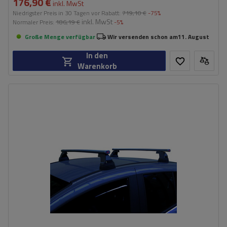
176,90 €
inkl. MwSt
Niedrigster Preis in 30 Tagen vor Rabatt:
719,10 €
-75%
inkl. MwSt
Normaler Preis:
186,19 €
-5%
Große Menge verfügbar
Wir versenden schon am
11. August
In den
Warenkorb