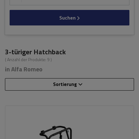
Suchen
3-türiger Hatchback
( Anzahl der Produkte:
9
)
in Alfa Romeo
Sortierung
Fassungsvermögen: Fahrräder:
3
Nutzlast der Haltebügel:
45 kg
universelles Montagesystem
kompatibel mit allen Karosseriearten