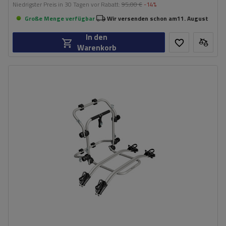
Niedrigster Preis in 30 Tagen vor Rabatt:
95,00 €
-14%
Große Menge verfügbar
Wir versenden schon am
11. August
In den
Warenkorb
Fassungsvermögen: Fahrräder:
2
Maximales Fahrradgewicht:
22,5 kg
Nutzlast der Haltebügel:
45 kg
kompatibel mit Elektrofahrrädern
Aluminiumkonstruktion