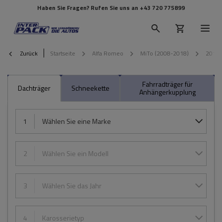
Haben Sie Fragen? Rufen Sie uns an
+43 720 775899
Zurück
Startseite
Alfa Romeo
MiTo (2008-2018)
2014
Fahrradträger für
Dachträger
Schneekette
Anhängerkupplung
1
Wählen Sie eine Marke
2
Wählen Sie ein Modell
3
Wählen Sie das Jahr
4
Karosserietyp