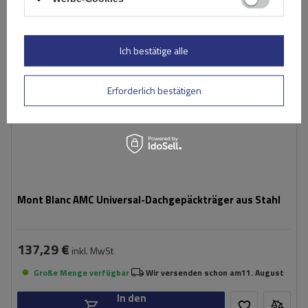
Ich bestätige alle
Erforderlich bestätigen
Mont Blanc AMC Universal-Dachgepäckträger aus Stahl
137,29 €
inkl. MwSt
Große Menge verfügbar
Wir versenden schon am
11. August
In den