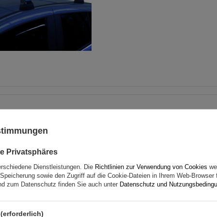
Mont Blanc AMC 5105-A43
Aluminium-Dachgepäckträ
ustimmungen
e Privatsphäres
erschiedene Dienstleistungen. Die
Richtlinien zur Verwendung von Cookies
wer
Speicherung sowie den Zugriff auf die Cookie-Dateien in Ihrem Web-Browser 
d zum Datenschutz finden Sie auch unter
Datenschutz und Nutzungsbeding
(erforderlich)