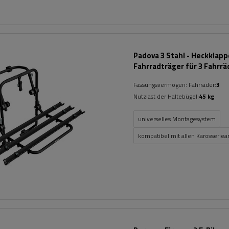
Padova 3 Stahl - Heckklap
Fahrradträger für 3 Fahrrä
(schwarz)
Fassungsvermögen: Fahrräder:
3
Nutzlast der Haltebügel:
45 kg
universelles Montagesystem
kompatibel mit allen Karosseriea