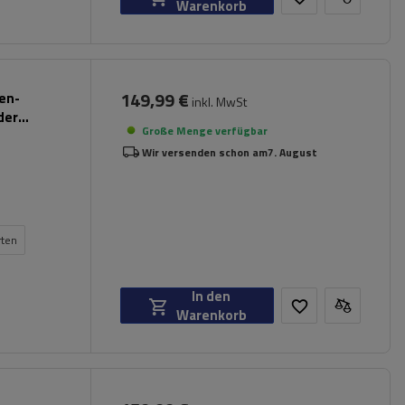
Warenkorb
149,99 €
pen-
inkl. MwSt
der
Große Menge verfügbar
Wir versenden schon am
7. August
rten
In den
Warenkorb