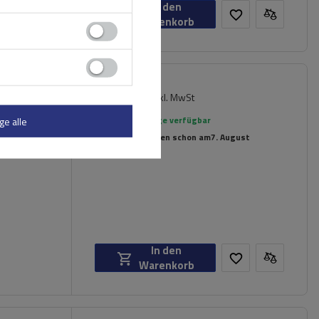
In den
Warenkorb
137,29 €
inkl. MwSt
hl
Große Menge verfügbar
ge alle
Wir versenden schon am
7. August
In den
Warenkorb