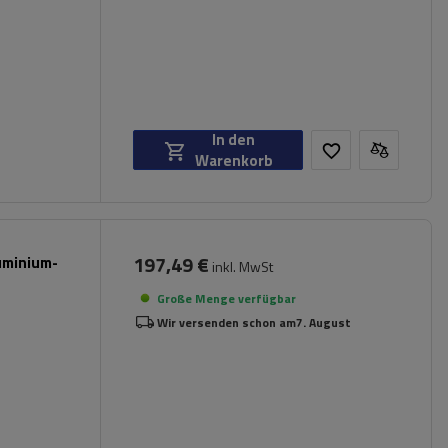
In den
Warenkorb
197,49 €
luminium-
inkl. MwSt
Große Menge verfügbar
Wir versenden schon am
7. August