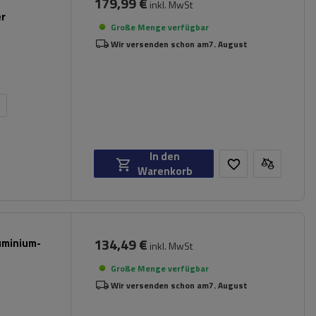
179,99 €
inkl. MwSt
er
Große Menge verfügbar
Wir versenden schon am
7. August
n
In den
Warenkorb
134,49 €
luminium-
inkl. MwSt
Große Menge verfügbar
Wir versenden schon am
7. August