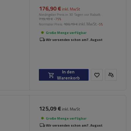
176,90 €
inkl. MwSt
Niedrigster Preis in 30 Tagen vor Rabatt:
719,10 €
-75%
inkl. MwSt
Normaler Preis:
186,19 €
-5%
Große Menge verfügbar
Wir versenden schon am
7. August
In den
Warenkorb
125,09 €
inkl. MwSt
Große Menge verfügbar
Wir versenden schon am
7. August