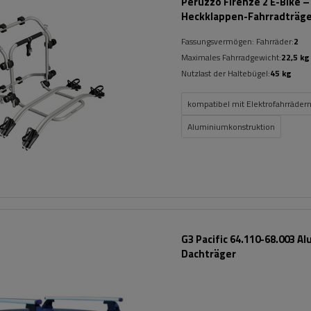
Peruzzo Firenze 2 E-Bike –
Heckklappen-Fahrradträg
Fassungsvermögen: Fahrräder:
2
Maximales Fahrradgewicht:
22,5 kg
Nutzlast der Haltebügel:
45 kg
kompatibel mit Elektrofahrräder
Aluminiumkonstruktion
G3 Pacific 64.110-68.003 A
Dachträger