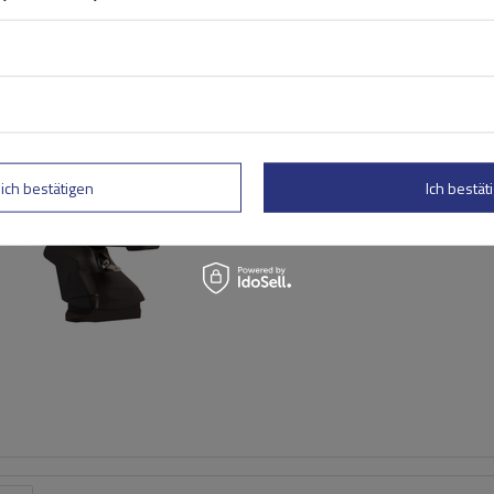
Mont Blanc AMC Universal-
Dachgepäckträger aus Sta
lich bestätigen
Ich bestäti