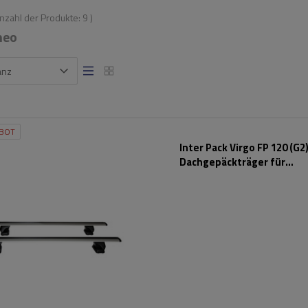
Anzahl der Produkte:
9
)
meo
anz
BOT
Inter Pack Virgo FP 120 (G2
Dachgepäckträger für
Montagepunkte