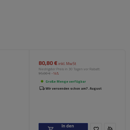
80,80 €
)
inkl. MwSt
Niedrigster Preis in 30 Tagen vor Rabatt:
95,00 €
-14%
Große Menge verfügbar
Wir versenden schon am
7. August
In den