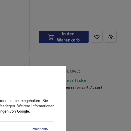
In den
Warenkorb
174,89 €
inkl. MwSt
ger
Große Menge verfügbar
Wir versenden schon am
7. August
den hierbei eingehalten. Sie
festlegen. Weitere Informationen
ungen von Google
.
Immer aktiv