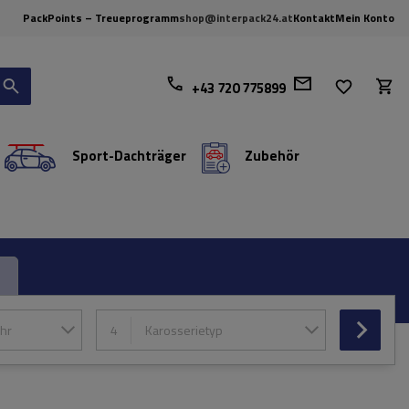
PackPoints – Treueprogramm
shop@interpack24.at
Kontakt
Mein Konto
+43 720 775899
Sport-Dachträger
Zubehör
hr
4
Karosserietyp