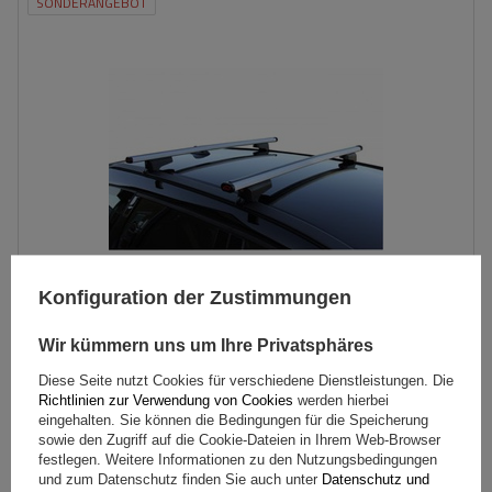
SONDERANGEBOT
Konfiguration der Zustimmungen
Wir kümmern uns um Ihre Privatsphäres
G3 CL 60.110 Universal-Dachträger für traditionelle und
integrierte Aluminiumschienen
Diese Seite nutzt Cookies für verschiedene Dienstleistungen. Die
Richtlinien zur Verwendung von Cookies
werden hierbei
eingehalten. Sie können die Bedingungen für die Speicherung
sowie den Zugriff auf die Cookie-Dateien in Ihrem Web-Browser
117,00 €
inkl. MwSt
festlegen. Weitere Informationen zu den Nutzungsbedingungen
Niedrigster Preis in 30 Tagen vor Rabatt:
539,99 €
-78%
und zum Datenschutz finden Sie auch unter
Datenschutz und