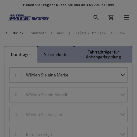
Haben Sie Fragen? Rufen Sie uns an
+43 720 775899
Zurück
Startseite
Audi
80 (1987-1994) B4
1994
Fahrradträger für
Dachträger
Schneekette
Anhängerkupplung
1
Wählen Sie eine Marke
2
Wählen Sie ein Modell
3
Wählen Sie das Jahr
4
Karosserietyp