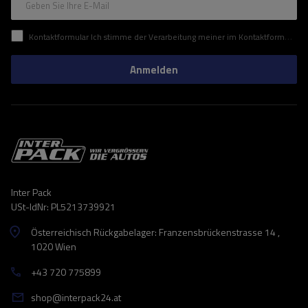
Geben Sie Ihre E-Mail
Kontaktformular Ich stimme der Verarbeitung meiner im Kontaktformular enthaltenen personenbezogenen Daten gemäß der Verordnung (EU) des Europäischen Parlaments und des Rates zu.
Anmelden
Inter Pack
USt-IdNr: PL5213739921
Österreichisch Rückgabelager: Franzensbrückenstrasse 14 ,
1020 Wien
+43 720 775899
shop@interpack24.at