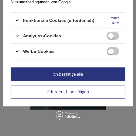
inkl. MwSt
Normaler Preis:
129,99 €
-10%
Nutzungsbedingungen von Google
.
Große Menge verfügbar
Wir versenden schon am
11. August
Immer
Funktionale Cookies (erforderlich)
In den
aktiv
Warenkorb
Analytics-Cookies
Werbe-Cookies
Ich bestätige alle
Erforderlich bestätigen