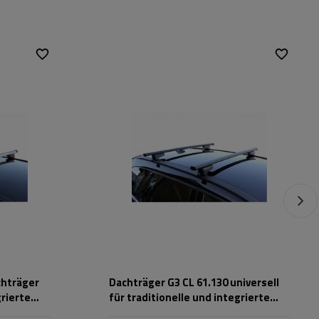
chträger
Dachträger G3 CL 61.130 universell
grierte
für traditionelle und integrierte
Stahlreling