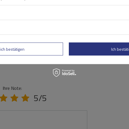
lich bestätigen
Ich bestäti
Ihre Note:
5/5