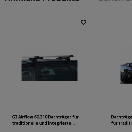
G3 Airflow 60.210 Dachträger für
Dachträger
traditionelle und integrierte
für tradit
Aluminiumschienen
Stahlrelin