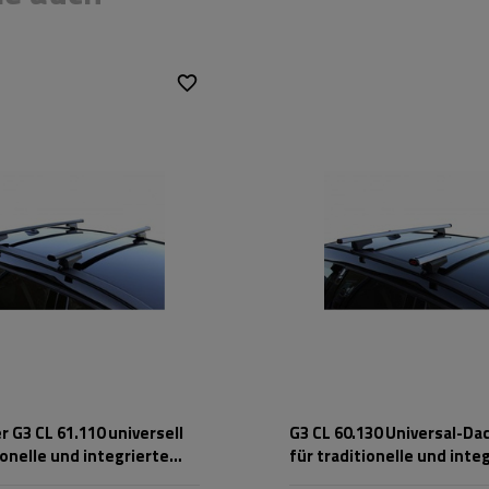
 G3 CL 61.110 universell
G3 CL 60.130 Universal-Da
ionelle und integrierte
für traditionelle und inte
g
Aluminiumschienen