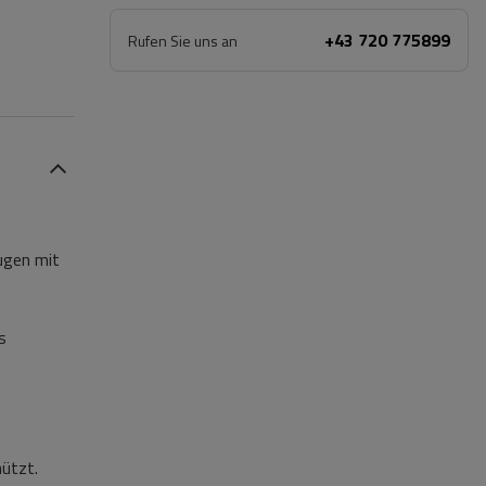
+43 720 775899
Rufen Sie uns an
eugen mit
s
hützt.