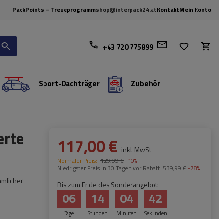
PackPoints – Treueprogramm
shop@interpack24.at
Kontakt
Mein Konto
+43 720 775899
Sport-Dachträger
Zubehör
erte
117,00 €
inkl. MwSt
Normaler Preis:
129,99 €
-10%
Niedrigster Preis in 30 Tagen vor Rabatt:
539,99 €
-78%
mmlicher
Bis zum Ende des Sonderangebot:
06
14
04
41
Tage
Stunden
Minuten
Sekunden