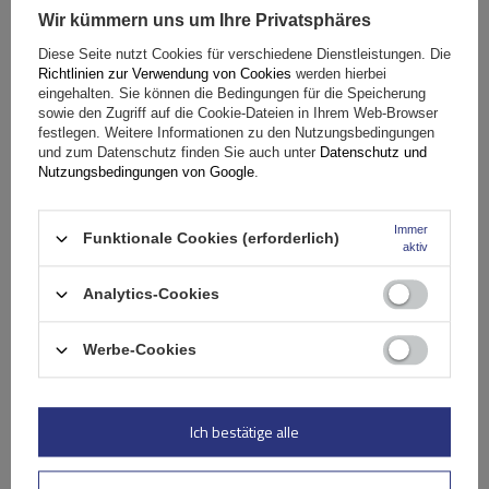
Wir kümmern uns um Ihre Privatsphäres
Fassungsvermögen: Fahrräder:
2
Diese Seite nutzt Cookies für verschiedene Dienstleistungen. Die
Maximales Fahrradgewicht:
22,5 kg
Richtlinien zur Verwendung von Cookies
werden hierbei
Nutzlast der Haltebügel:
45 kg
eingehalten. Sie können die Bedingungen für die Speicherung
sowie den Zugriff auf die Cookie-Dateien in Ihrem Web-Browser
kompatibel mit Elektrofahrrädern
Aluminiumkonstruktion
festlegen. Weitere Informationen zu den Nutzungsbedingungen
und zum Datenschutz finden Sie auch unter
Datenschutz und
Nutzungsbedingungen von Google
.
Immer
Funktionale Cookies (erforderlich)
aktiv
Analytics-Cookies
Werbe-Cookies
Peruzzo Firenze 2 E-Bike – Heckklappen-Fahrradträger
Ich bestätige alle
179,99 €
inkl. MwSt