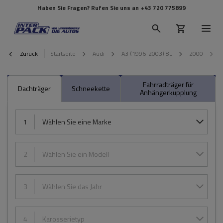
Haben Sie Fragen? Rufen Sie uns an
+43 720 775899
Zurück
Startseite
Audi
A3 (1996-2003) 8L
2000
5
Fahrradträger für
Dachträger
Schneekette
Anhängerkupplung
1
Wählen Sie eine Marke
2
Wählen Sie ein Modell
3
Wählen Sie das Jahr
4
Karosserietyp