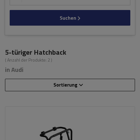
Suchen
5-türiger Hatchback
( Anzahl der Produkte:
2
)
in Audi
Sortierung
Fassungsvermögen: Fahrräder:
3
Nutzlast der Haltebügel:
45 kg
universelles Montagesystem
kompatibel mit allen Karosseriearten