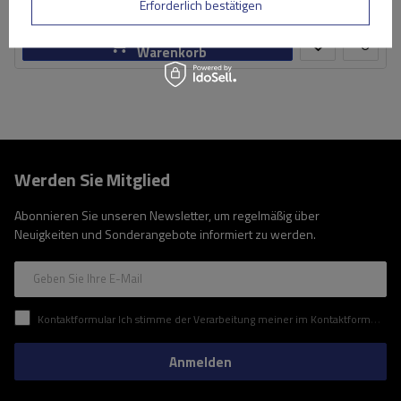
Große Menge verfügbar
Wir versenden schon am
10. August
Erforderlich bestätigen
In den
Warenkorb
Werden Sie Mitglied
Abonnieren Sie unseren Newsletter, um regelmäßig über
Neuigkeiten und Sonderangebote informiert zu werden.
Geben Sie Ihre E-Mail
Kontaktformular Ich stimme der Verarbeitung meiner im Kontaktformular enthaltenen personenbezogenen Daten gemäß der Verordnung (EU) des Europäischen Parlaments und des Rates zu.
Anmelden