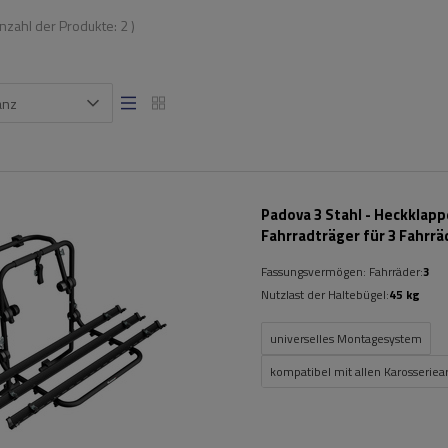
Anzahl der Produkte:
2
)
anz
Padova 3 Stahl - Heckklap
Fahrradträger für 3 Fahrrä
(schwarz)
Fassungsvermögen: Fahrräder:
3
Nutzlast der Haltebügel:
45 kg
universelles Montagesystem
kompatibel mit allen Karosseriea