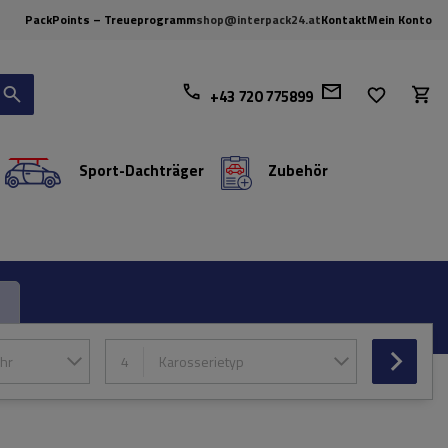
PackPoints – Treueprogramm
shop@interpack24.at
Kontakt
Mein Konto
+43 720 775899
Sport-Dachträger
Zubehör
hr
4
Karosserietyp