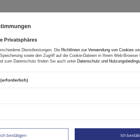
ustimmungen
Peruzzo Firenze 2 E-Bike –
Heckklappen-Fahrradträg
e Privatsphäres
erschiedene Dienstleistungen. Die
Richtlinien zur Verwendung von Cookies
wer
Fassungsvermögen: Fahrräder:
2
Speicherung sowie den Zugriff auf die Cookie-Dateien in Ihrem Web-Browser 
Maximales Fahrradgewicht:
22,5 kg
d zum Datenschutz finden Sie auch unter
Datenschutz und Nutzungsbeding
Nutzlast der Haltebügel:
45 kg
kompatibel mit Elektrofahrräder
(erforderlich)
Aluminiumkonstruktion
lich bestätigen
Ich bestäti