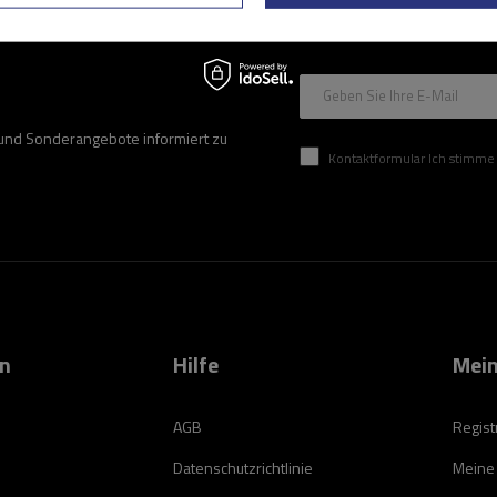
Geben Sie Ihre E-Mail
 und Sonderangebote informiert zu
Kontaktformular Ich stimme der Verarbeitung mei
on
Hilfe
Mein
AGB
Regist
Datenschutzrichtlinie
Meine