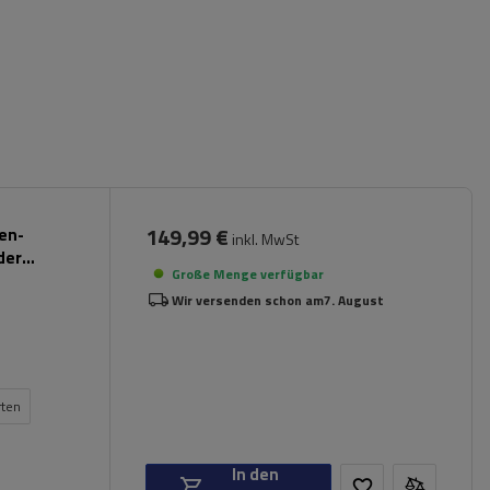
149,99 €
pen-
inkl. MwSt
der
Große Menge verfügbar
Wir versenden schon am
7. August
rten
In den