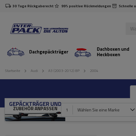
30 Tage Rückgaberecht
99% positive Rückmeldungen
Schnelle 
Dachboxen und
Dachgepäckträger
Heckboxen
Startseite
Audi
A3 (2003-2012) 8P
2004
GEPÄCKTRÄGER UND
ZUBEHÖR ANPASSEN
1
Wählen Sie eine Marke