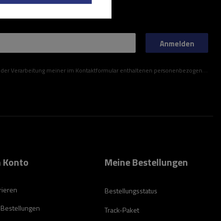
Anmelden
ner im Kontaktformular enthaltenen personenbezogenen Daten gemäß der Verordnung (EU) des Europäischen Parlaments und des Rates zu.
 Konto
Meine Bestellungen
rieren
Bestellungsstatus
 Bestellungen
Track-Paket