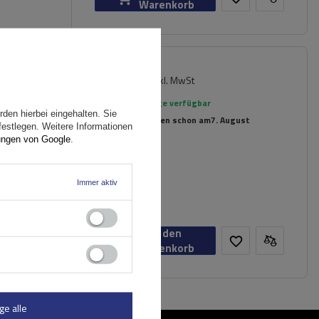
Warenkorb
179,99 €
inkl. MwSt
er
Große Menge verfügbar
den hierbei eingehalten. Sie
Wir versenden schon am
7. August
festlegen. Weitere Informationen
ungen von Google
.
n
Immer aktiv
In den
Warenkorb
ge alle