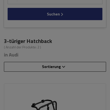
Suchen
3-türiger Hatchback
( Anzahl der Produkte:
2
)
in Audi
Sortierung
Fassungsvermögen: Fahrräder:
3
Nutzlast der Haltebügel:
45 kg
universelles Montagesystem
kompatibel mit allen Karosseriearten