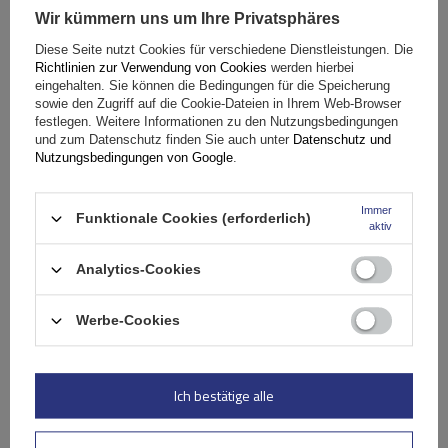
Wir kümmern uns um Ihre Privatsphäres
Fassungsvermögen: Fahrräder:
2
Diese Seite nutzt Cookies für verschiedene Dienstleistungen. Die
Maximales Fahrradgewicht:
22,5 kg
Richtlinien zur Verwendung von Cookies
werden hierbei
Nutzlast der Haltebügel:
45 kg
eingehalten. Sie können die Bedingungen für die Speicherung
sowie den Zugriff auf die Cookie-Dateien in Ihrem Web-Browser
kompatibel mit Elektrofahrrädern
Aluminiumkonstruktion
festlegen. Weitere Informationen zu den Nutzungsbedingungen
und zum Datenschutz finden Sie auch unter
Datenschutz und
Nutzungsbedingungen von Google
.
Immer
Funktionale Cookies (erforderlich)
aktiv
Analytics-Cookies
Werbe-Cookies
Peruzzo Firenze 2 E-Bike – Heckklappen-Fahrradträger
Ich bestätige alle
179,99 €
inkl. MwSt