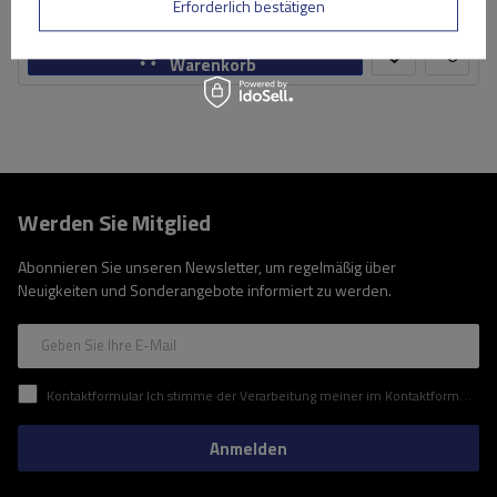
Große Menge verfügbar
Wir versenden schon am
11. August
Erforderlich bestätigen
In den
Warenkorb
Werden Sie Mitglied
Abonnieren Sie unseren Newsletter, um regelmäßig über
Neuigkeiten und Sonderangebote informiert zu werden.
Geben Sie Ihre E-Mail
Kontaktformular Ich stimme der Verarbeitung meiner im Kontaktformular enthaltenen personenbezogenen Daten gemäß der Verordnung (EU) des Europäischen Parlaments und des Rates zu.
Anmelden