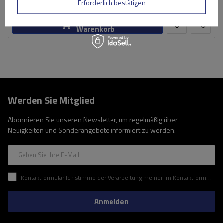
Große Menge verfügbar
Wir versenden schon am
7. August
Erforderlich bestätigen
In den
Warenkorb
Werden Sie Mitglied
Abonnieren Sie unseren Newsletter, um regelmäßig über
Neuigkeiten und Sonderangebote informiert zu werden.
Geben Sie Ihre E-Mail
Kontaktformular Ich stimme der Verarbeitung meiner im Kontaktformular enthaltenen personenbezogenen Daten gemäß der Verordnung (EU) des Europäischen Parlaments und des Rates zu.
Anmelden