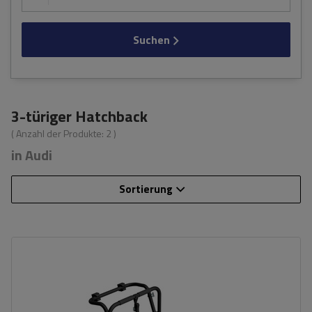
Suchen
3-türiger Hatchback
( Anzahl der Produkte:
2
)
in Audi
Sortierung
Fassungsvermögen: Fahrräder:
3
Nutzlast der Haltebügel:
45 kg
universelles Montagesystem
kompatibel mit allen Karosseriearten