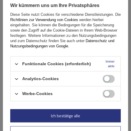
Wir kümmern uns um Ihre Privatsphäres
Fassungsvermögen: Fahrräder:
2
Diese Seite nutzt Cookies für verschiedene Dienstleistungen. Die
Maximales Fahrradgewicht:
22,5 kg
Richtlinien zur Verwendung von Cookies
werden hierbei
Nutzlast der Haltebügel:
45 kg
eingehalten. Sie können die Bedingungen für die Speicherung
sowie den Zugriff auf die Cookie-Dateien in Ihrem Web-Browser
kompatibel mit Elektrofahrrädern
Aluminiumkonstruktion
festlegen. Weitere Informationen zu den Nutzungsbedingungen
und zum Datenschutz finden Sie auch unter
Datenschutz und
Nutzungsbedingungen von Google
.
Immer
Funktionale Cookies (erforderlich)
aktiv
Analytics-Cookies
Werbe-Cookies
Peruzzo Firenze 2 E-Bike – Heckklappen-Fahrradträger
Ich bestätige alle
179,99 €
inkl. MwSt