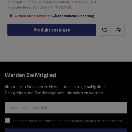
Niedrigster Preis in 30 Tagen vor Rabatt:
1 081,00 €
-74%
inkl. MwSt
Normaler Preis:
284,59 €
-5%
Aktuell nicht lieferbar
Individuelle Lieferung
Produkt anzeigen
Werden Sie Mitglied
Abonnieren Sie unseren Newsletter, um regelmäßig über
Neuigkeiten und Sonderangebote informiert zu werden.
Geben Sie Ihre E-Mail
Kontaktformular Ich stimme der Verarbeitung meiner im Kontaktformular enthaltenen personenbezogenen Daten gemäß der Verordnung (EU) des Europäischen Parlaments und des Rates zu.