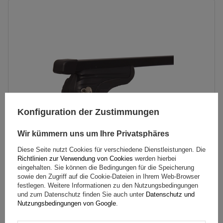
Konfiguration der Zustimmungen
Wir kümmern uns um Ihre Privatsphäres
Diese Seite nutzt Cookies für verschiedene Dienstleistungen. Die
Richtlinien zur Verwendung von Cookies
werden hierbei
Mont Blanc AMC 5416 Stahldachträger
eingehalten. Sie können die Bedingungen für die Speicherung
sowie den Zugriff auf die Cookie-Dateien in Ihrem Web-Browser
festlegen. Weitere Informationen zu den Nutzungsbedingungen
und zum Datenschutz finden Sie auch unter
Datenschutz und
165,49 €
Nutzungsbedingungen von Google
.
inkl. MwSt
Große Menge verfügbar
Wir versenden schon am
10. August