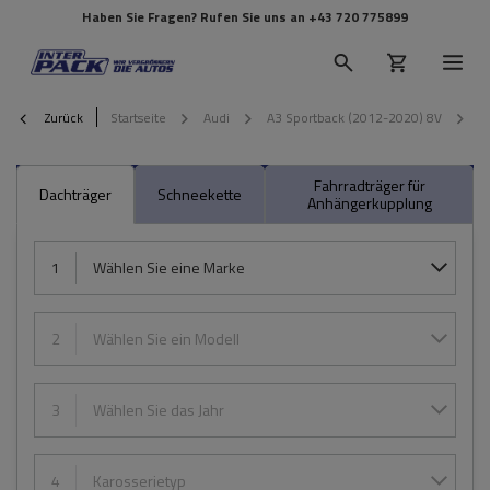
Haben Sie Fragen? Rufen Sie uns an
+43 720 775899
Zurück
Startseite
Audi
A3 Sportback (2012-2020) 8V
2
Fahrradträger für
Dachträger
Schneekette
Anhängerkupplung
1
Wählen Sie eine Marke
2
Wählen Sie ein Modell
3
Wählen Sie das Jahr
4
Karosserietyp