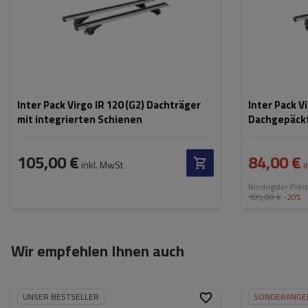
Inter Pack Virgo IR 120 (G2) Dachträger
Inter Pack Vi
mit integrierten Schienen
Dachgepäckt
Reling
105,00 €
84,00 €
inkl. MwSt
i
Niedrigster Prei
105,00 €
-20%
Wir empfehlen Ihnen auch
UNSER BESTSELLER
SONDERANGE