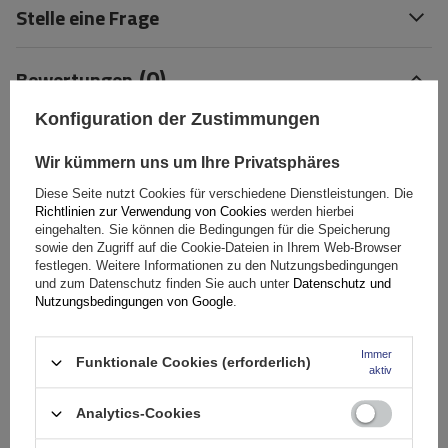
Stelle eine Frage
(0)
Bewertungen
Konfiguration der Zustimmungen
Ihre Bewertung schreiben
Wir kümmern uns um Ihre Privatsphäres
Ihre Note:
Diese Seite nutzt Cookies für verschiedene Dienstleistungen. Die
Richtlinien zur Verwendung von Cookies
werden hierbei
5/5
eingehalten. Sie können die Bedingungen für die Speicherung
sowie den Zugriff auf die Cookie-Dateien in Ihrem Web-Browser
festlegen. Weitere Informationen zu den Nutzungsbedingungen
und zum Datenschutz finden Sie auch unter
Datenschutz und
Inhalt Ihrer Bewertung
Nutzungsbedingungen von Google
.
Immer
Funktionale Cookies (erforderlich)
aktiv
Analytics-Cookies
Ihr Produktfoto hinzufügen: