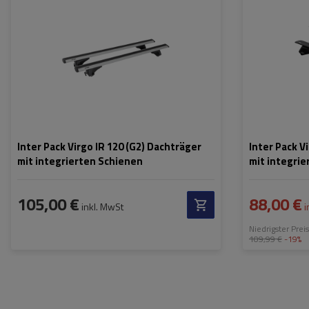
Inter Pack Virgo IR 120 (G2) Dachträger
Inter Pack V
mit integrierten Schienen
mit integrie
105,00 €
88,00 €
inkl. MwSt
i
Niedrigster Prei
109,99 €
-19%