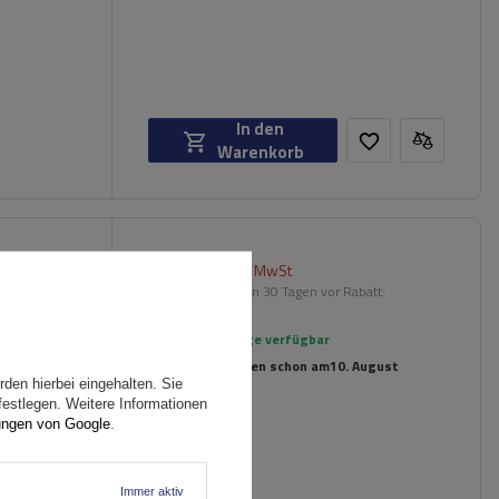
In den
Warenkorb
92,00 €
)
inkl. MwSt
hreling
Niedrigster Preis in 30 Tagen vor Rabatt:
114,99 €
-19%
Große Menge verfügbar
Wir versenden schon am
10. August
den hierbei eingehalten. Sie
festlegen. Weitere Informationen
ungen von Google
.
Immer aktiv