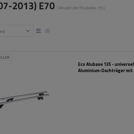
07-2013) E70
( Anzahl der Produkte:
15
)
anz
ELLER
Eco Alubase 135 - universel
Aluminium-Dachträger mit
und Schlössern