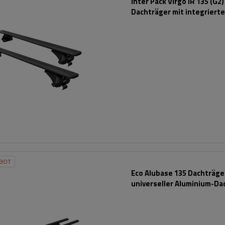
Inter Pack Virgo IR 135 (G2)
Dachträger mit integriert
Schienen (schwarz)
BOT
Eco Alubase 135 Dachträger
universeller Aluminium-Da
für offene Dachreling (sc