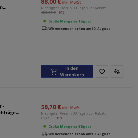
88,00 €
inkl. MwSt
en
Niedrigster Preis in 30 Tagen vor Rabatt:
109,99 €
-19%
Große Menge verfügbar
Wir versenden schon am
10. August
In den
Warenkorb
58,70 €
 -
inkl. MwSt
chträger
Niedrigster Preis in 30 Tagen vor Rabatt:
69,09 €
-15%
hwarz)
Große Menge verfügbar
Wir versenden schon am
10. August