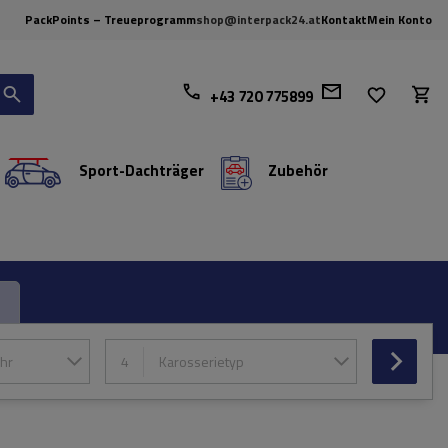
PackPoints – Treueprogramm
shop@interpack24.at
Kontakt
Mein Konto
+43 720 775899
Sport-Dachträger
Zubehör
hr
4
Karosserietyp