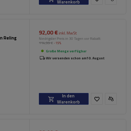
Warenkorb
92,00 €
inkl. MwSt
n Reling
Niedrigster Preis in 30 Tagen vor Rabatt:
114,99 €
-19%
Große Menge verfügbar
Wir versenden schon am
10. August
In den
Warenkorb