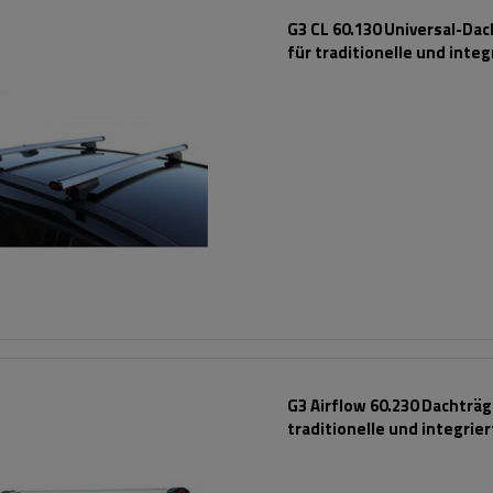
G3 CL 60.130 Universal-Da
für traditionelle und integ
Aluminiumschienen
G3 Airflow 60.230 Dachträg
traditionelle und integrie
Aluminiumschienen