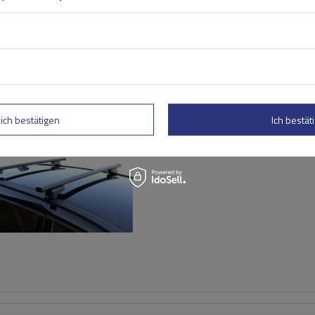
Dachträger G3 CL 61.130 un
für traditionelle und integ
lich bestätigen
Ich bestäti
Stahlreling