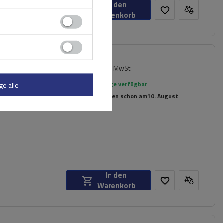
In den
Warenkorb
98,99 €
iversell
inkl. MwSt
rierte
Große Menge verfügbar
ge alle
Wir versenden schon am
10. August
In den
Warenkorb