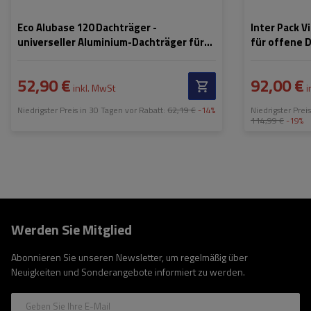
Eco Alubase 120 Dachträger -
Inter Pack V
universeller Aluminium-Dachträger für
für offene 
offene Dachreling (schwarz)
52,90 €
92,00 €
inkl. MwSt
i
Niedrigster Preis in 30 Tagen vor Rabatt:
62,19 €
-14%
Niedrigster Prei
114,99 €
-19%
Werden Sie Mitglied
Abonnieren Sie unseren Newsletter, um regelmäßig über
Neuigkeiten und Sonderangebote informiert zu werden.
Geben Sie Ihre E-Mail