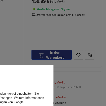
159,99 €
cm
inkl. MwSt
Große Menge verfügbar
Wir versenden schon am
11. August
In den
Warenkorb
234,70 €
sisträger
inkl. MwSt
Niedrigster Preis in 30 Tagen vor Rabatt:
247,09 €
-5%
den hierbei eingehalten. Sie
Aktuell nicht lieferbar
festlegen. Weitere Informationen
ungen von Google
.
Individuelle Lieferung