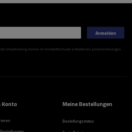
Anmelden
ner im Kontaktformular enthaltenen personenbezogenen Daten gemäß der Verordnung (EU) des Europäischen Parlaments und des Rates zu.
 Konto
Meine Bestellungen
rieren
Bestellungsstatus
 Bestellungen