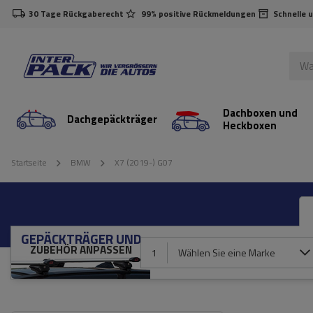
30 Tage Rückgaberecht
99% positive Rückmeldungen
Schnelle 
Dachboxen und
Dachgepäckträger
Heckboxen
Startseite
BMW
X7 (2019-) G07
GEPÄCKTRÄGER UND
ZUBEHÖR ANPASSEN
1
Wählen Sie eine Marke