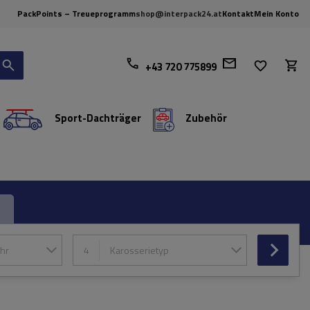
PackPoints – Treueprogramm
shop@interpack24.at
Kontakt
Mein Konto
+43 720 775899
Sport-Dachträger
Zubehör
hr
4
Karosserietyp