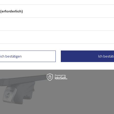
(erforderlich)
lich bestätigen
Ich bestäti
Atera Signo RTD 048437 Ba
(137 cm)