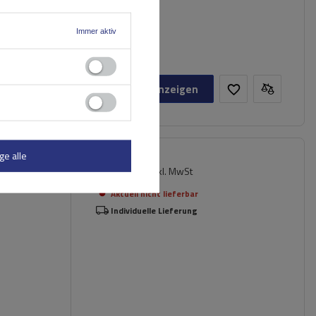
Immer aktiv
Produkt anzeigen
ge alle
160,39 €
sisträger
inkl. MwSt
Aktuell nicht lieferbar
Individuelle Lieferung