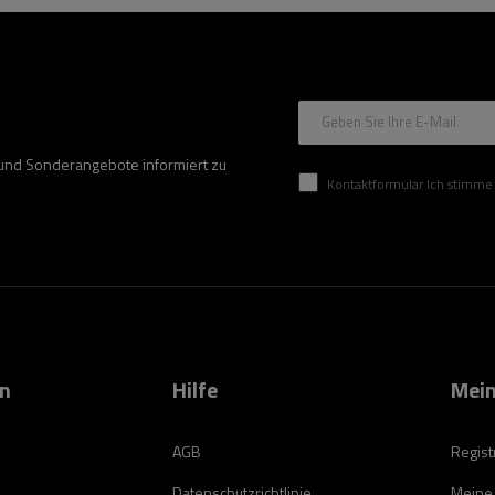
Geben Sie Ihre E-Mail
 und Sonderangebote informiert zu
Kontaktformular Ich stimme der Verarbeitung mei
on
Hilfe
Mein
AGB
Regist
Datenschutzrichtlinie
Meine