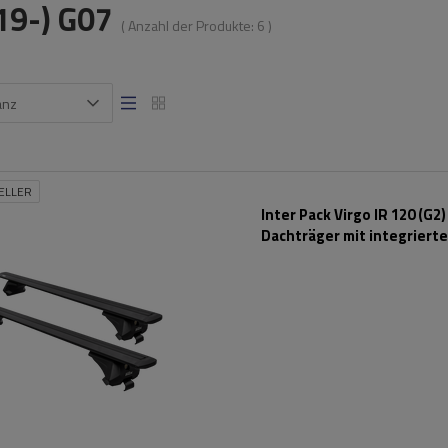
19-) G07
( Anzahl der Produkte:
6
)
anz
ELLER
Inter Pack Virgo IR 120 (G2)
Dachträger mit integriert
Schienen (schwarz)