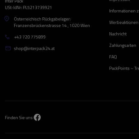
Inter Pack
USt-IdNr: PL5213739921
Informationen 
Österreichisch Rückgabelager:
Werbeaktionen
Franzensbrückenstrasse 14 , 1020 Wien
Nachricht
+43 720 775899
Zahlungsarten
shop@interpack24.at
FAQ
PackPoints – T
Finden Sie uns: