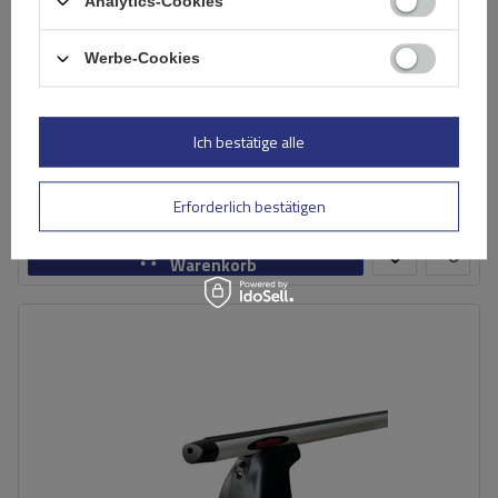
Analytics-Cookies
Werbe-Cookies
Mont Blanc AMC 5002-S46 Stahldachträger
Ich bestätige alle
137,29 €
inkl. MwSt
Große Menge verfügbar
Wir versenden schon am
11. August
Erforderlich bestätigen
In den
Warenkorb