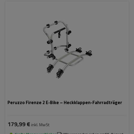
Fassungsvermögen: Fahrräder:
2
Maximales Fahrradgewicht:
22,5 kg
Nutzlast der Haltebügel:
45 kg
kompatibel mit Elektrofahrrädern
Aluminiumkonstruktion
Peruzzo Firenze 2 E-Bike – Heckklappen-Fahrradträger
179,99 €
inkl. MwSt