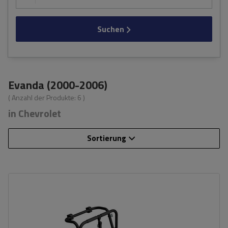
Suchen
Evanda (2000-2006)
( Anzahl der Produkte:
6
)
in Chevrolet
Sortierung
Fassungsvermögen: Fahrräder:
3
Nutzlast der Haltebügel:
45 kg
universelles Montagesystem
kompatibel mit allen Karosseriearten