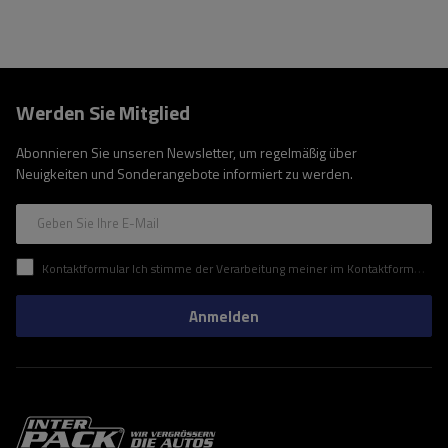
Werden Sie Mitglied
Abonnieren Sie unseren Newsletter, um regelmäßig über
Neuigkeiten und Sonderangebote informiert zu werden.
Geben Sie Ihre E-Mail
Kontaktformular Ich stimme der Verarbeitung meiner im Kontaktformular enthaltenen personenbezogenen Daten gemäß der Verordnung (EU) des Europäischen Parlaments und des Rates zu.
Anmelden