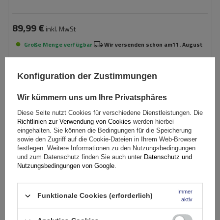
89,99 €
inkl. MwSt
Große Menge verfügbar
Wir versenden schon am
11. August
In den
Warenkorb
Konfiguration der Zustimmungen
Wir kümmern uns um Ihre Privatsphäres
Diese Seite nutzt Cookies für verschiedene Dienstleistungen. Die
Richtlinien zur Verwendung von Cookies
werden hierbei
eingehalten. Sie können die Bedingungen für die Speicherung
sowie den Zugriff auf die Cookie-Dateien in Ihrem Web-Browser
festlegen. Weitere Informationen zu den Nutzungsbedingungen
und zum Datenschutz finden Sie auch unter
Datenschutz und
Nutzungsbedingungen von Google
.
Immer
Funktionale Cookies (erforderlich)
aktiv