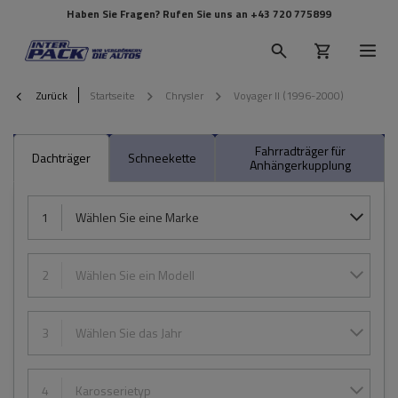
Haben Sie Fragen? Rufen Sie uns an
+43 720 775899
Zurück
Startseite
Chrysler
Voyager II (1996-2000)
Fahrradträger für
Dachträger
Schneekette
Anhängerkupplung
1
Wählen Sie eine Marke
2
Wählen Sie ein Modell
3
Wählen Sie das Jahr
4
Karosserietyp