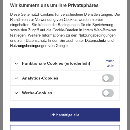
Wir kümmern uns um Ihre Privatsphäres
Fassungsvermögen: Fahrräder:
2
Diese Seite nutzt Cookies für verschiedene Dienstleistungen. Die
Maximales Fahrradgewicht:
22,5 kg
Richtlinien zur Verwendung von Cookies
werden hierbei
Nutzlast der Haltebügel:
45 kg
eingehalten. Sie können die Bedingungen für die Speicherung
sowie den Zugriff auf die Cookie-Dateien in Ihrem Web-Browser
kompatibel mit Elektrofahrrädern
Aluminiumkonstruktion
festlegen. Weitere Informationen zu den Nutzungsbedingungen
und zum Datenschutz finden Sie auch unter
Datenschutz und
Nutzungsbedingungen von Google
.
Immer
Funktionale Cookies (erforderlich)
aktiv
Analytics-Cookies
Werbe-Cookies
Peruzzo Firenze 2 E-Bike – Heckklappen-Fahrradträger
Ich bestätige alle
179,99 €
inkl. MwSt