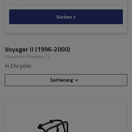
Suchen
Voyager II (1996-2000)
( Anzahl der Produkte:
2
)
in Chrysler
Sortierung
Fassungsvermögen: Fahrräder:
3
Nutzlast der Haltebügel:
45 kg
universelles Montagesystem
kompatibel mit allen Karosseriearten