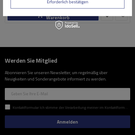
Große Menge verfügbar
Wir versenden schon am
7. August
Erforderlich bestätigen
In den
Warenkorb
Werden Sie Mitglied
Abonnieren Sie unseren Newsletter, um regelmäßig über
Neuigkeiten und Sonderangebote informiert zu werden.
Geben Sie Ihre E-Mail
Kontaktformular Ich stimme der Verarbeitung meiner im Kontaktformular enthaltenen personenbezogenen Daten gemäß der Verordnung (EU) des Europäischen Parlaments und des Rates zu.
Anmelden