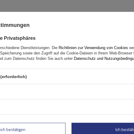
ustimmungen
Peruzzo Firenze 2 E-Bike –
Heckklappen-Fahrradträg
e Privatsphäres
erschiedene Dienstleistungen. Die
Richtlinien zur Verwendung von Cookies
wer
Fassungsvermögen: Fahrräder:
2
Speicherung sowie den Zugriff auf die Cookie-Dateien in Ihrem Web-Browser 
Maximales Fahrradgewicht:
22,5 kg
d zum Datenschutz finden Sie auch unter
Datenschutz und Nutzungsbeding
Nutzlast der Haltebügel:
45 kg
kompatibel mit Elektrofahrräder
(erforderlich)
Aluminiumkonstruktion
lich bestätigen
Ich bestäti