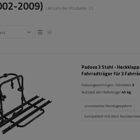
2002-2009)
( Anzahl der Produkte:
2
)
anz
Padova 3 Stahl - Heckklap
Fahrradträger für 3 Fahrrä
(schwarz)
Fassungsvermögen: Fahrräder:
3
Nutzlast der Haltebügel:
45 kg
universelles Montagesystem
kompatibel mit allen Karosseriea