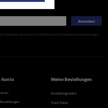
Anmelden
ner im Kontaktformular enthaltenen personenbezogenen Daten gemäß der Verordnung (EU) des Europäischen Parlaments und des Rates zu.
 Konto
Meine Bestellungen
rieren
Bestellungsstatus
 Bestellungen
Track-Paket