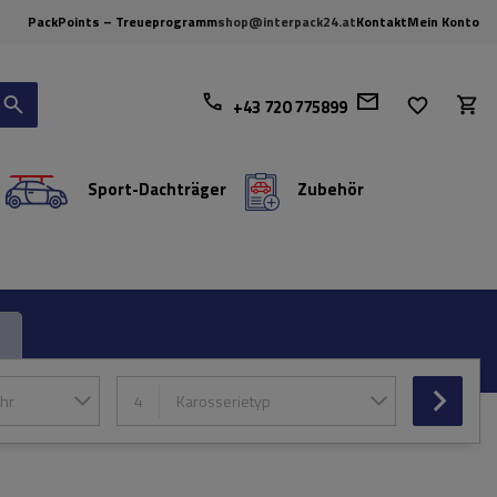
PackPoints – Treueprogramm
shop@interpack24.at
Kontakt
Mein Konto
+43 720 775899
Sport-Dachträger
Zubehör
hr
4
Karosserietyp