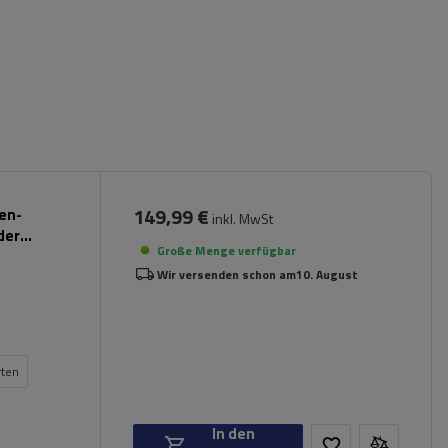
149,99 €
pen-
inkl. MwSt
der
Große Menge verfügbar
Wir versenden schon am
10. August
rten
In den