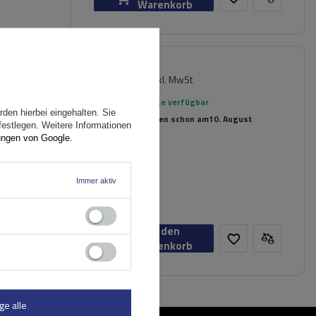
Warenkorb
179,99 €
inkl. MwSt
er
Große Menge verfügbar
den hierbei eingehalten. Sie
Wir versenden schon am
10. August
festlegen. Weitere Informationen
ungen von Google
.
n
Immer aktiv
In den
Warenkorb
ge alle