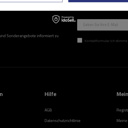
Geben Sie Ihre E-Mail
 und Sonderangebote informiert zu
Kontaktformular Ich stimme der Verarbeitung mei
on
Hilfe
Mein
AGB
Regist
Datenschutzrichtlinie
Meine