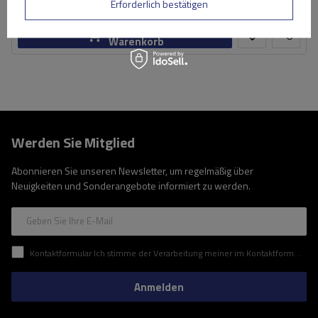
Große Menge verfügbar
Wir versenden schon am
11. August
Erforderlich bestätigen
In den
Warenkorb
Werden Sie Mitglied
Abonnieren Sie unseren Newsletter, um regelmäßig über
Neuigkeiten und Sonderangebote informiert zu werden.
Geben Sie Ihre E-Mail
Kontaktformular Ich stimme der Verarbeitung meiner im Kontaktformular enthaltenen personenbezogenen Daten gemäß der Verordnung (EU) des Europäischen Parlaments und des Rates zu.
Anmelden