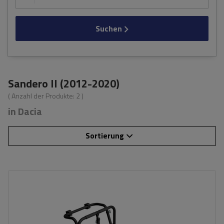
Suchen
Sandero II (2012-2020)
( Anzahl der Produkte:
2
)
in Dacia
Sortierung
Fassungsvermögen: Fahrräder:
3
Nutzlast der Haltebügel:
45 kg
universelles Montagesystem
kompatibel mit allen Karosseriearten