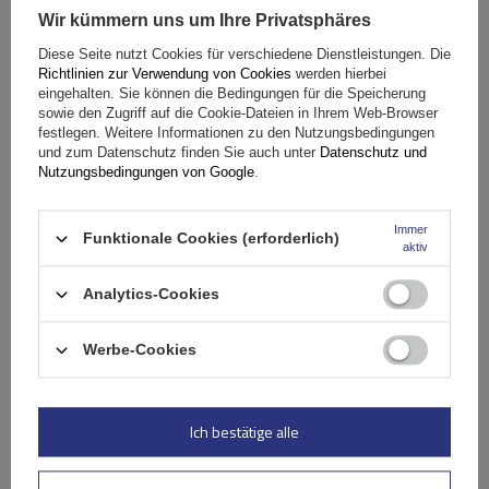
Wir kümmern uns um Ihre Privatsphäres
Fassungsvermögen: Fahrräder:
2
Diese Seite nutzt Cookies für verschiedene Dienstleistungen. Die
Maximales Fahrradgewicht:
22,5 kg
Richtlinien zur Verwendung von Cookies
werden hierbei
Nutzlast der Haltebügel:
45 kg
eingehalten. Sie können die Bedingungen für die Speicherung
sowie den Zugriff auf die Cookie-Dateien in Ihrem Web-Browser
kompatibel mit Elektrofahrrädern
Aluminiumkonstruktion
festlegen. Weitere Informationen zu den Nutzungsbedingungen
und zum Datenschutz finden Sie auch unter
Datenschutz und
Nutzungsbedingungen von Google
.
Immer
Funktionale Cookies (erforderlich)
aktiv
Analytics-Cookies
Werbe-Cookies
Peruzzo Firenze 2 E-Bike – Heckklappen-Fahrradträger
Ich bestätige alle
179,99 €
inkl. MwSt