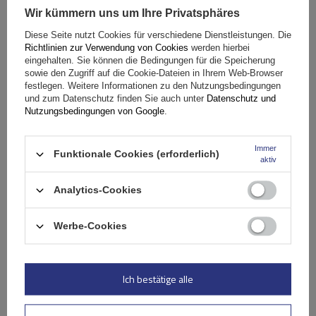
Wir kümmern uns um Ihre Privatsphäres
Fassungsvermögen: Fahrräder:
2
Diese Seite nutzt Cookies für verschiedene Dienstleistungen. Die
Maximales Fahrradgewicht:
22,5 kg
Richtlinien zur Verwendung von Cookies
werden hierbei
Nutzlast der Haltebügel:
45 kg
eingehalten. Sie können die Bedingungen für die Speicherung
sowie den Zugriff auf die Cookie-Dateien in Ihrem Web-Browser
kompatibel mit Elektrofahrrädern
Aluminiumkonstruktion
festlegen. Weitere Informationen zu den Nutzungsbedingungen
und zum Datenschutz finden Sie auch unter
Datenschutz und
Nutzungsbedingungen von Google
.
Immer
Funktionale Cookies (erforderlich)
aktiv
Analytics-Cookies
Werbe-Cookies
Peruzzo Firenze 2 E-Bike – Heckklappen-Fahrradträger
Ich bestätige alle
179,99 €
inkl. MwSt