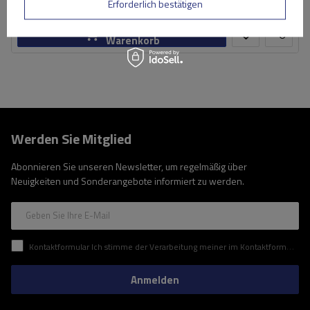
Große Menge verfügbar
Wir versenden schon am
11. August
Erforderlich bestätigen
In den
Warenkorb
Werden Sie Mitglied
Abonnieren Sie unseren Newsletter, um regelmäßig über
Neuigkeiten und Sonderangebote informiert zu werden.
Geben Sie Ihre E-Mail
Kontaktformular Ich stimme der Verarbeitung meiner im Kontaktformular enthaltenen personenbezogenen Daten gemäß der Verordnung (EU) des Europäischen Parlaments und des Rates zu.
Anmelden