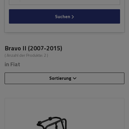
Suchen
Bravo II (2007-2015)
( Anzahl der Produkte:
2
)
in Fiat
Sortierung
Fassungsvermögen: Fahrräder:
3
Nutzlast der Haltebügel:
45 kg
universelles Montagesystem
kompatibel mit allen Karosseriearten