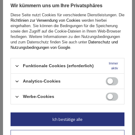
Wir kümmern uns um Ihre Privatsphäres
Fassungsvermögen: Fahrräder:
2
Diese Seite nutzt Cookies für verschiedene Dienstleistungen. Die
Maximales Fahrradgewicht:
22,5 kg
Richtlinien zur Verwendung von Cookies
werden hierbei
Nutzlast der Haltebügel:
45 kg
eingehalten. Sie können die Bedingungen für die Speicherung
sowie den Zugriff auf die Cookie-Dateien in Ihrem Web-Browser
kompatibel mit Elektrofahrrädern
Aluminiumkonstruktion
festlegen. Weitere Informationen zu den Nutzungsbedingungen
und zum Datenschutz finden Sie auch unter
Datenschutz und
Nutzungsbedingungen von Google
.
Immer
Funktionale Cookies (erforderlich)
aktiv
Analytics-Cookies
Werbe-Cookies
Peruzzo Firenze 2 E-Bike – Heckklappen-Fahrradträger
Ich bestätige alle
179,99 €
inkl. MwSt