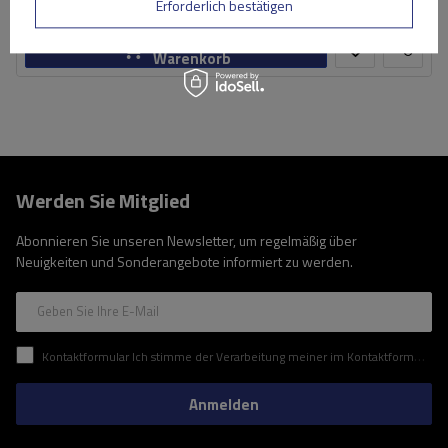
Große Menge verfügbar
Wir versenden schon am
7. August
Erforderlich bestätigen
In den
Warenkorb
Werden Sie Mitglied
Abonnieren Sie unseren Newsletter, um regelmäßig über
Neuigkeiten und Sonderangebote informiert zu werden.
Geben Sie Ihre E-Mail
Kontaktformular Ich stimme der Verarbeitung meiner im Kontaktformular enthaltenen personenbezogenen Daten gemäß der Verordnung (EU) des Europäischen Parlaments und des Rates zu.
Anmelden