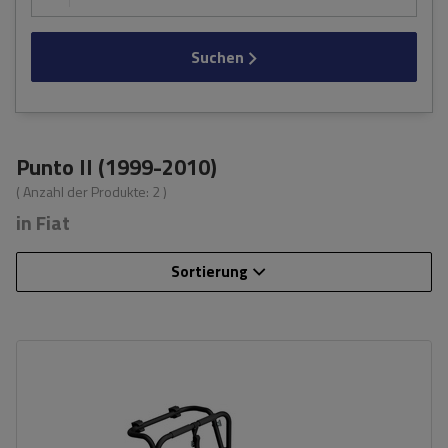
Suchen
Punto II (1999-2010)
( Anzahl der Produkte:
2
)
in Fiat
Sortierung
Fassungsvermögen: Fahrräder:
3
Nutzlast der Haltebügel:
45 kg
universelles Montagesystem
kompatibel mit allen Karosseriearten