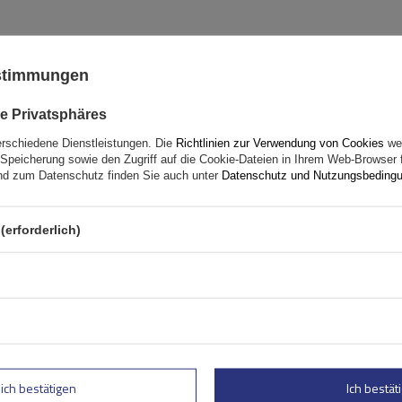
ustimmungen
Peruzzo Firenze 2 E-Bike –
Heckklappen-Fahrradträg
e Privatsphäres
erschiedene Dienstleistungen. Die
Richtlinien zur Verwendung von Cookies
wer
Fassungsvermögen: Fahrräder:
2
Speicherung sowie den Zugriff auf die Cookie-Dateien in Ihrem Web-Browser 
Maximales Fahrradgewicht:
22,5 kg
d zum Datenschutz finden Sie auch unter
Datenschutz und Nutzungsbeding
Nutzlast der Haltebügel:
45 kg
kompatibel mit Elektrofahrräder
(erforderlich)
Aluminiumkonstruktion
lich bestätigen
Ich bestäti