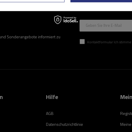
Geben Sie Ihre E-Mail
 und Sonderangebote informiert zu
Kontaktformular Ich stimme der Verarbeitung mei
on
Hilfe
Mein
AGB
Regist
Datenschutzrichtlinie
Meine