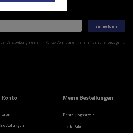
Anmelden
ner im Kontaktformular enthaltenen personenbezogenen Daten gemäß der Verordnung (EU) des Europäischen Parlaments und des Rates zu.
 Konto
Meine Bestellungen
rieren
Bestellungsstatus
 Bestellungen
Track-Paket