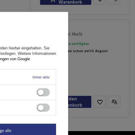
Warenkorb
179,99 €
inkl. MwSt
er
Große Menge verfügbar
den hierbei eingehalten. Sie
Wir versenden schon am
10. August
festlegen. Weitere Informationen
ungen von Google
.
n
Immer aktiv
In den
Warenkorb
ge alle