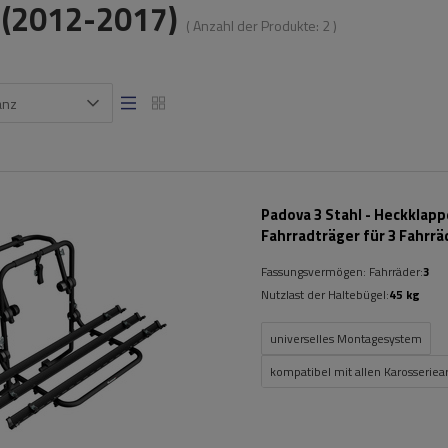
 (2012-2017)
( Anzahl der Produkte:
2
)
anz
Padova 3 Stahl - Heckklap
Fahrradträger für 3 Fahrrä
(schwarz)
Fassungsvermögen: Fahrräder:
3
Nutzlast der Haltebügel:
45 kg
universelles Montagesystem
kompatibel mit allen Karosseriea