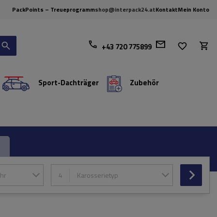
PackPoints – Treueprogramm
shop@interpack24.at
Kontakt
Mein Konto
+43 720 775899
Sport-Dachträger
Zubehör
hr
4
Karosserietyp