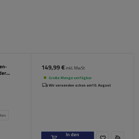
149,99 €
pen-
inkl. MwSt
der
Große Menge verfügbar
Wir versenden schon am
10. August
rten
In den