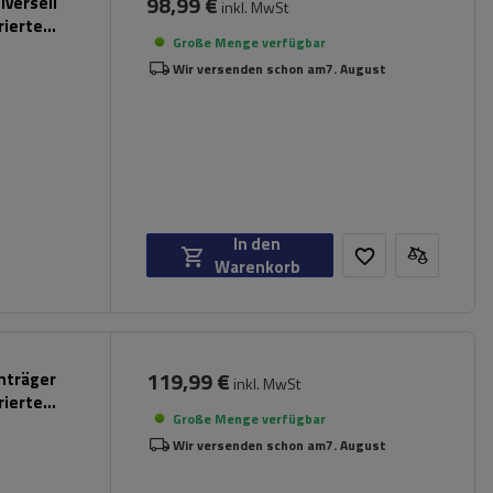
98,99 €
iversell
inkl. MwSt
rierte
Große Menge verfügbar
Wir versenden schon am
7. August
In den
Warenkorb
119,99 €
chträger
inkl. MwSt
rierte
Große Menge verfügbar
Wir versenden schon am
7. August