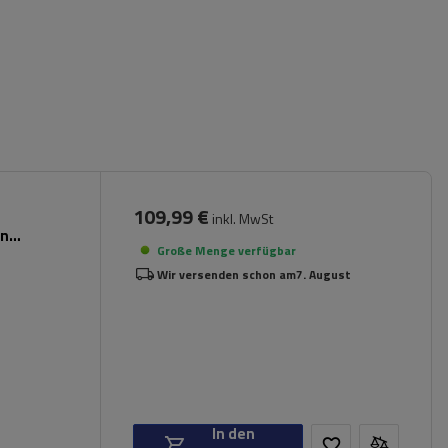
109,99 €
inkl. MwSt
en
Große Menge verfügbar
Wir versenden schon am
7. August
In den