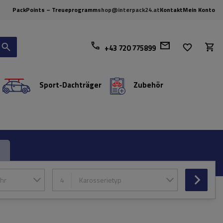
PackPoints – Treueprogramm
shop@interpack24.at
Kontakt
Mein Konto
+43 720 775899
Sport-Dachträger
Zubehör
hr
4
Karosserietyp