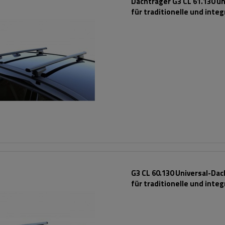
Dachträger G3 CL 61.130 un
für traditionelle und integ
Stahlreling
G3 CL 60.130 Universal-Da
für traditionelle und integ
Aluminiumschienen