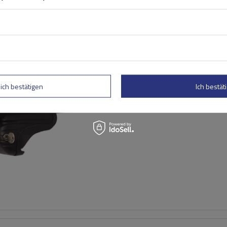
Mont Blanc AMC 5416
Stahldachträger
lich bestätigen
Ich bestäti