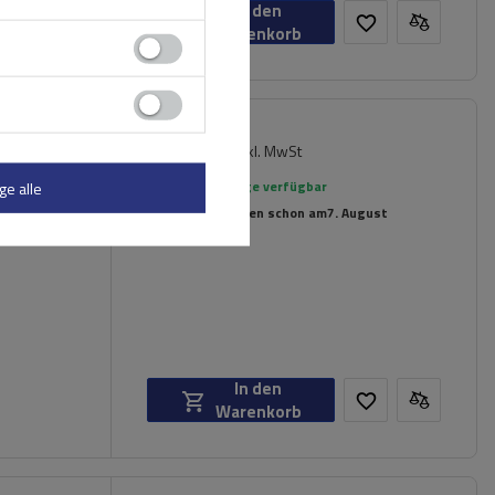
In den
Warenkorb
165,49 €
inkl. MwSt
Große Menge verfügbar
ge alle
Wir versenden schon am
7. August
In den
Warenkorb