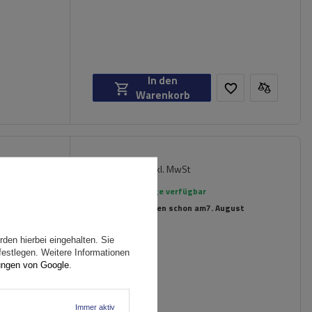
In den
Warenkorb
154,99 €
er für
inkl. MwSt
rte
Große Menge verfügbar
Wir versenden schon am
7. August
den hierbei eingehalten. Sie
festlegen. Weitere Informationen
ungen von Google
.
Immer aktiv