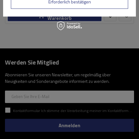
Große Menge verfügbar
Wir versenden schon am
11. August
Erforderlich bestätigen
In den
Warenkorb
Werden Sie Mitglied
Abonnieren Sie unseren Newsletter, um regelmäßig über
Neuigkeiten und Sonderangebote informiert zu werden.
Geben Sie Ihre E-Mail
Kontaktformular Ich stimme der Verarbeitung meiner im Kontaktformular enthaltenen personenbezogenen Daten gemäß der Verordnung (EU) des Europäischen Parlaments und des Rates zu.
Anmelden