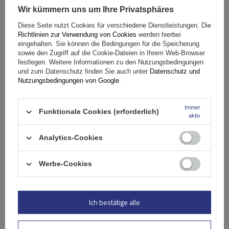
Wir kümmern uns um Ihre Privatsphäres
Fassungsvermögen: Fahrräder:
2
Diese Seite nutzt Cookies für verschiedene Dienstleistungen. Die
Maximales Fahrradgewicht:
22,5 kg
Richtlinien zur Verwendung von Cookies
werden hierbei
Nutzlast der Haltebügel:
45 kg
eingehalten. Sie können die Bedingungen für die Speicherung
sowie den Zugriff auf die Cookie-Dateien in Ihrem Web-Browser
kompatibel mit Elektrofahrrädern
Aluminiumkonstruktion
festlegen. Weitere Informationen zu den Nutzungsbedingungen
und zum Datenschutz finden Sie auch unter
Datenschutz und
Nutzungsbedingungen von Google
.
Immer
Funktionale Cookies (erforderlich)
aktiv
Analytics-Cookies
Werbe-Cookies
Peruzzo Firenze 2 E-Bike – Heckklappen-Fahrradträger
Ich bestätige alle
179,99 €
inkl. MwSt