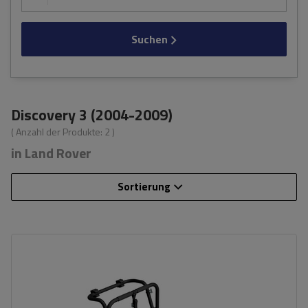
Suchen
Discovery 3 (2004-2009)
( Anzahl der Produkte:
2
)
in Land Rover
Sortierung
Fassungsvermögen: Fahrräder:
3
Nutzlast der Haltebügel:
45 kg
universelles Montagesystem
kompatibel mit allen Karosseriearten