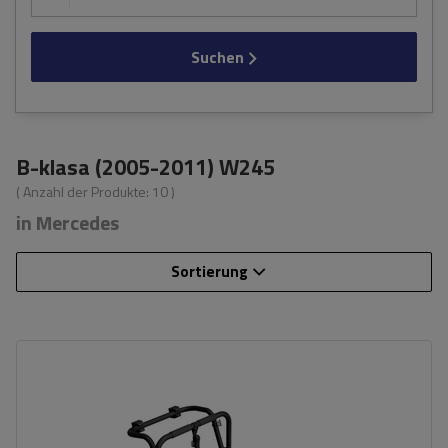
Suchen
B-klasa (2005-2011) W245
( Anzahl der Produkte:
10
)
in Mercedes
Sortierung
Fassungsvermögen: Fahrräder:
3
Nutzlast der Haltebügel:
45 kg
universelles Montagesystem
kompatibel mit allen Karosseriearten