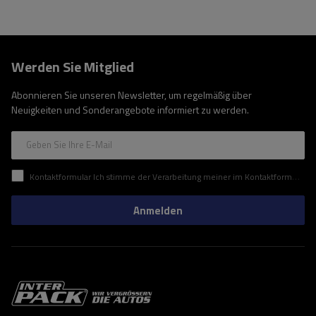
Werden Sie Mitglied
Abonnieren Sie unseren Newsletter, um regelmäßig über
Neuigkeiten und Sonderangebote informiert zu werden.
Geben Sie Ihre E-Mail
Kontaktformular Ich stimme der Verarbeitung meiner im Kontaktformular enthaltenen personenbezogenen Daten gemäß der Verordnung (EU) des Europäischen Parlaments und des Rates zu.
Anmelden