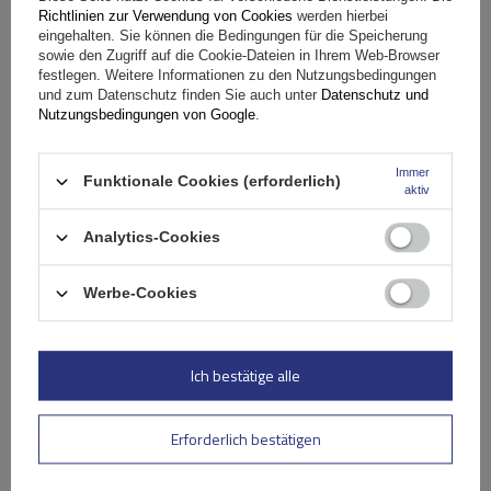
Richtlinien zur Verwendung von Cookies
werden hierbei
eingehalten. Sie können die Bedingungen für die Speicherung
sowie den Zugriff auf die Cookie-Dateien in Ihrem Web-Browser
festlegen. Weitere Informationen zu den Nutzungsbedingungen
und zum Datenschutz finden Sie auch unter
Datenschutz und
Nutzungsbedingungen von Google
.
Immer
Funktionale Cookies (erforderlich)
aktiv
Analytics-Cookies
Werbe-Cookies
Mont Blanc AMC Universal-Dachgepäckträger aus Stahl
Ich bestätige alle
137,29 €
inkl. MwSt
Erforderlich bestätigen
Große Menge verfügbar
Wir versenden schon am
11. August