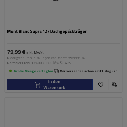
Mont Blanc Supra 127 Dachgepäckträger
79,99 €
inkl. MwSt
Niedrigster Preis in 30 Tagen vor Rabatt:
79,99 €
0%
inkl. MwSt
Normaler Preis:
139,00 €
-42%
Große Menge verfügbar
Wir versenden schon am
11. August
In den
Warenkorb