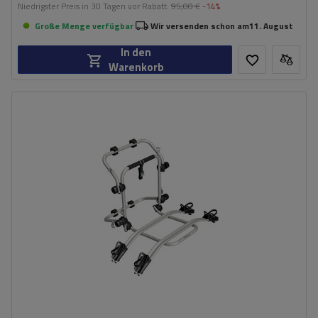
Niedrigster Preis in 30 Tagen vor Rabatt:
95,00 €
-14%
Große Menge verfügbar
Wir versenden schon am
11. August
In den
Warenkorb
Fassungsvermögen: Fahrräder:
2
Maximales Fahrradgewicht:
22,5 kg
Nutzlast der Haltebügel:
45 kg
kompatibel mit Elektrofahrrädern
Aluminiumkonstruktion