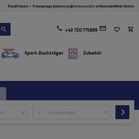
PackPoints – Treueprogramm
shop@interpack24.at
Kontakt
Mein Konto
+43 720 775899
Sport-Dachträger
Zubehör
hr
4
Karosserietyp