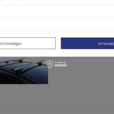
G3 CL 60.130 Universal-Da
für traditionelle und integ
lich bestätigen
Ich bestäti
Aluminiumschienen