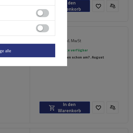
In den
Warenkorb
119,99 €
chträger
inkl. MwSt
rierte
Große Menge verfügbar
ge alle
Wir versenden schon am
7. August
In den
Warenkorb