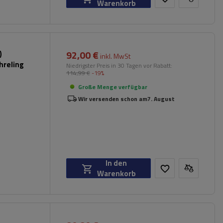
Warenkorb
92,00 €
)
inkl. MwSt
hreling
Niedrigster Preis in 30 Tagen vor Rabatt:
114,99 €
-19%
Große Menge verfügbar
Wir versenden schon am
7. August
In den
Warenkorb