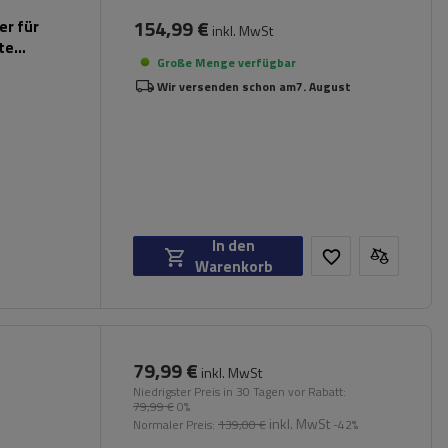
154,99 €
er für
inkl. MwSt
rte
Große Menge verfügbar
Wir versenden schon am
7. August
In den
Warenkorb
79,99 €
inkl. MwSt
Niedrigster Preis in 30 Tagen vor Rabatt:
79,99 €
0%
inkl. MwSt
Normaler Preis:
139,00 €
-42%