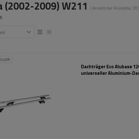
a (2002-2009) W211
( Anzahl der Produkte:
20
s
anz
ELLER
Dachträger Eco Alubase 120
universeller Aluminium-Da
für Reling