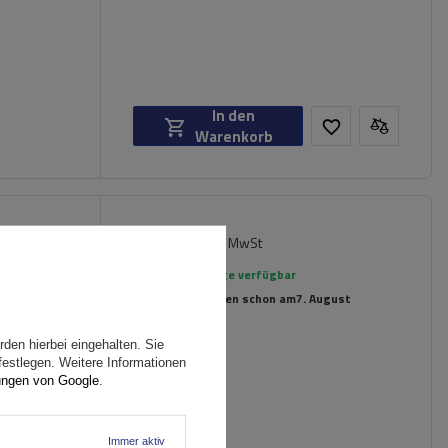
In den
Warenkorb
98,99 €
iversell
inkl. MwSt
rierte
Große Menge verfügbar
Wir versenden schon am
7. August
den hierbei eingehalten. Sie
festlegen. Weitere Informationen
ungen von Google
.
Immer aktiv