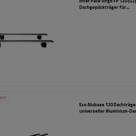
Inter Pack Virgo FP 120 (G2
Dachgepäckträger für
Montagepunkte
BOT
Eco Alubase 120 Dachträger
universeller Aluminium-Da
für offene Dachreling (sc