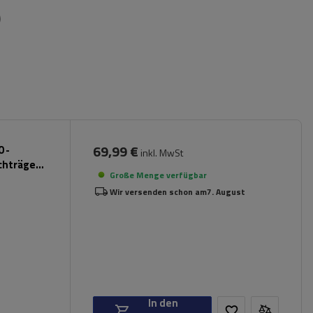
)
69,99 €
 -
inkl. MwSt
chträger
Große Menge verfügbar
Wir versenden schon am
7. August
In den