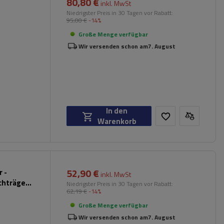
80,80 €
)
inkl. MwSt
Niedrigster Preis in 30 Tagen vor Rabatt:
95,00 €
-14%
Große Menge verfügbar
Wir versenden schon am
7. August
In den
Warenkorb
52,90 €
 -
inkl. MwSt
chträger
Niedrigster Preis in 30 Tagen vor Rabatt:
62,19 €
-14%
hwarz)
Große Menge verfügbar
Wir versenden schon am
7. August