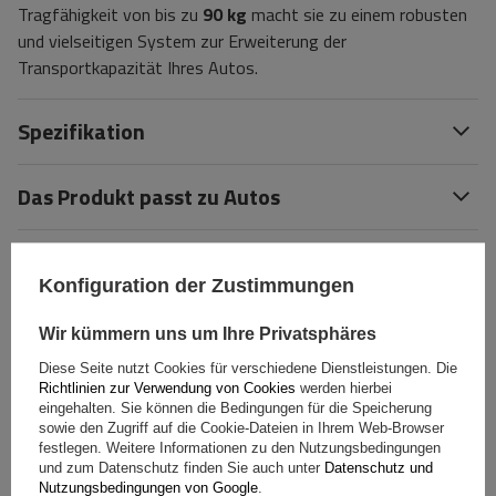
Tragfähigkeit von bis zu
90 kg
macht sie zu einem robusten
und vielseitigen System zur Erweiterung der
Transportkapazität Ihres Autos.
Spezifikation
Das Produkt passt zu Autos
Lieferung
Konfiguration der Zustimmungen
Stelle eine Frage
Wir kümmern uns um Ihre Privatsphäres
Diese Seite nutzt Cookies für verschiedene Dienstleistungen. Die
(0)
Bewertungen
Richtlinien zur Verwendung von Cookies
werden hierbei
eingehalten. Sie können die Bedingungen für die Speicherung
sowie den Zugriff auf die Cookie-Dateien in Ihrem Web-Browser
festlegen. Weitere Informationen zu den Nutzungsbedingungen
Ihre Bewertung schreiben
und zum Datenschutz finden Sie auch unter
Datenschutz und
Nutzungsbedingungen von Google
.