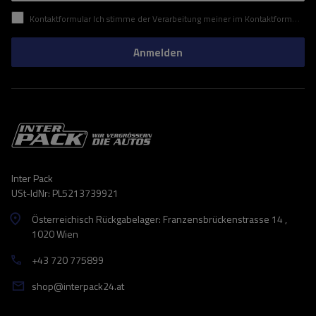
Kontaktformular Ich stimme der Verarbeitung meiner im Kontaktformular enthaltenen personenbezogenen Daten gemäß der Verordnung (EU) des Europäischen Parlaments und des Rates zu.
Anmelden
Inter Pack
USt-IdNr: PL5213739921
Österreichisch Rückgabelager: Franzensbrückenstrasse 14 ,
1020 Wien
+43 720 775899
shop@interpack24.at