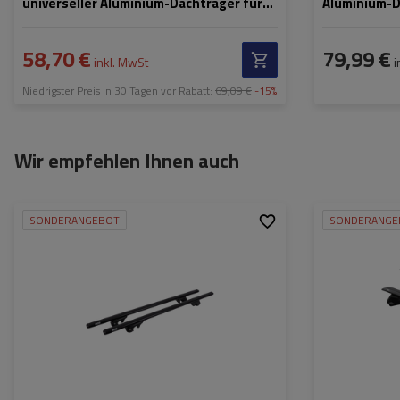
universeller Aluminium-Dachträger für
Aluminium-D
offene Dachreling (schwarz)
Schlössern
58,70 €
79,99 €
inkl. MwSt
i
Niedrigster Preis in 30 Tagen vor Rabatt:
69,09 €
-15%
Wir empfehlen Ihnen auch
SONDERANGEBOT
SONDERANGE