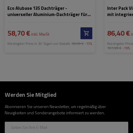
Eco Alubase 135 Dachträger -
Inter Pack V
universeller Aluminium-Dachträger für
mit integrie
offene Dachreling (schwarz)
58,70 €
86,40 €
inkl. MwSt
i
Niedrigster Preis in 30 Tagen vor Rabatt:
69,09 €
-15%
Niedrigster Prei
107,99 €
-19%
Werden Sie Mitglied
Abonnieren Sie unseren Newsletter, um regelmäßig über
Neuigkeiten und Sonderangebote informiert zu werden.
Geben Sie Ihre E-Mail