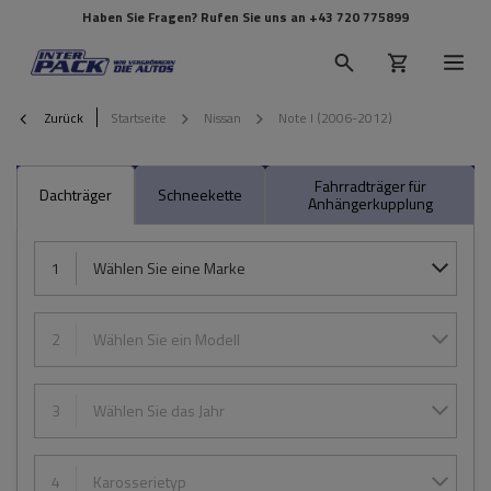
Haben Sie Fragen? Rufen Sie uns an
+43 720 775899
Zurück
Startseite
Nissan
Note I (2006-2012)
Fahrradträger für
Dachträger
Schneekette
Anhängerkupplung
1
Wählen Sie eine Marke
2
Wählen Sie ein Modell
3
Wählen Sie das Jahr
4
Karosserietyp