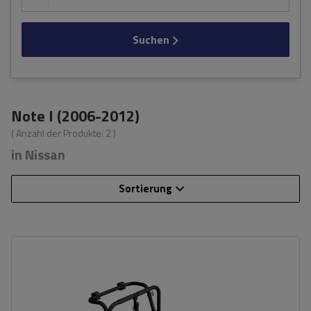
Suchen
Note I (2006-2012)
( Anzahl der Produkte:
2
)
in Nissan
Sortierung
Fassungsvermögen: Fahrräder:
3
Nutzlast der Haltebügel:
45 kg
universelles Montagesystem
kompatibel mit allen Karosseriearten