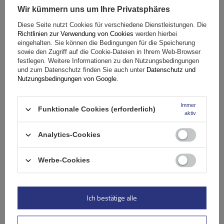
Wir kümmern uns um Ihre Privatsphäres
Fassungsvermögen: Fahrräder:
2
Diese Seite nutzt Cookies für verschiedene Dienstleistungen. Die
Maximales Fahrradgewicht:
22,5 kg
Richtlinien zur Verwendung von Cookies
werden hierbei
Nutzlast der Haltebügel:
45 kg
eingehalten. Sie können die Bedingungen für die Speicherung
sowie den Zugriff auf die Cookie-Dateien in Ihrem Web-Browser
kompatibel mit Elektrofahrrädern
Aluminiumkonstruktion
festlegen. Weitere Informationen zu den Nutzungsbedingungen
und zum Datenschutz finden Sie auch unter
Datenschutz und
Nutzungsbedingungen von Google
.
Immer
Funktionale Cookies (erforderlich)
aktiv
Analytics-Cookies
Werbe-Cookies
Peruzzo Firenze 2 E-Bike – Heckklappen-Fahrradträger
Ich bestätige alle
179,99 €
inkl. MwSt