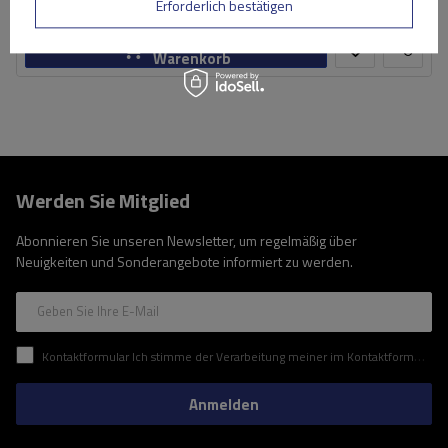
Große Menge verfügbar
Wir versenden schon am
11. August
Erforderlich bestätigen
In den
Warenkorb
Werden Sie Mitglied
Abonnieren Sie unseren Newsletter, um regelmäßig über
Neuigkeiten und Sonderangebote informiert zu werden.
Geben Sie Ihre E-Mail
Kontaktformular Ich stimme der Verarbeitung meiner im Kontaktformular enthaltenen personenbezogenen Daten gemäß der Verordnung (EU) des Europäischen Parlaments und des Rates zu.
Anmelden