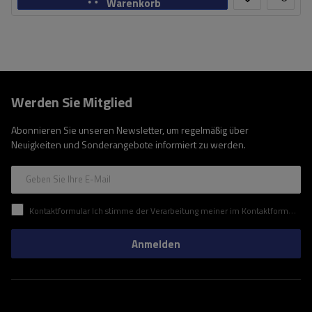
Warenkorb
Werden Sie Mitglied
Abonnieren Sie unseren Newsletter, um regelmäßig über
Neuigkeiten und Sonderangebote informiert zu werden.
Geben Sie Ihre E-Mail
Kontaktformular Ich stimme der Verarbeitung meiner im Kontaktformular enthaltenen personenbezogenen Daten gemäß der Verordnung (EU) des Europäischen Parlaments und des Rates zu.
Anmelden