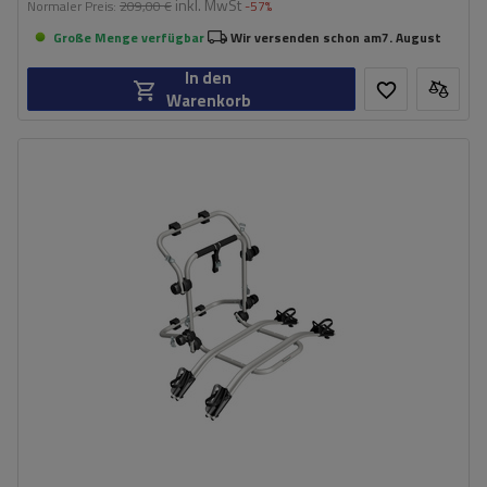
inkl. MwSt
Normaler Preis:
209,00 €
-57%
Große Menge verfügbar
Wir versenden schon am
7. August
In den
Warenkorb
Fassungsvermögen: Fahrräder:
2
Maximales Fahrradgewicht:
22,5 kg
Nutzlast der Haltebügel:
45 kg
kompatibel mit Elektrofahrrädern
Aluminiumkonstruktion