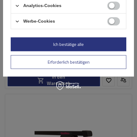
Analytics-Cookies
Werbe-Cookies
Mont Blanc AMC 5115-A49 Aluminium-Dachgepäckträger
Ich bestätige alle
181,49 €
inkl. MwSt
Erforderlich bestätigen
Große Menge verfügbar
Wir versenden schon am
7. August
In den
Warenkorb