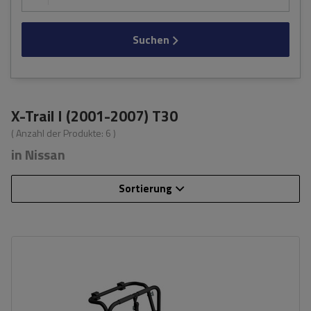
Suchen
X-Trail I (2001-2007) T30
( Anzahl der Produkte:
6
)
in Nissan
Sortierung
Fassungsvermögen: Fahrräder:
3
Nutzlast der Haltebügel:
45 kg
universelles Montagesystem
kompatibel mit allen Karosseriearten