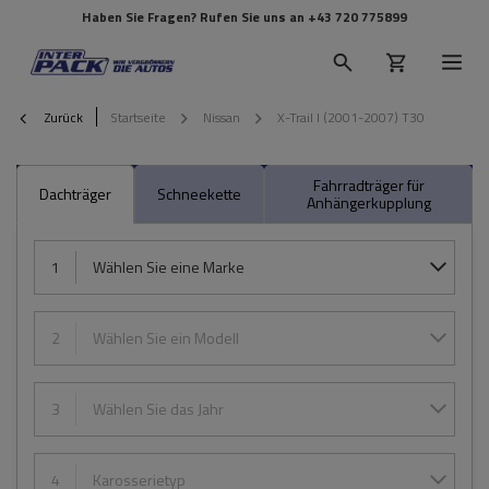
Haben Sie Fragen? Rufen Sie uns an
+43 720 775899
Zurück
Startseite
Nissan
X-Trail I (2001-2007) T30
Fahrradträger für
Dachträger
Schneekette
Anhängerkupplung
1
Wählen Sie eine Marke
2
Wählen Sie ein Modell
3
Wählen Sie das Jahr
4
Karosserietyp