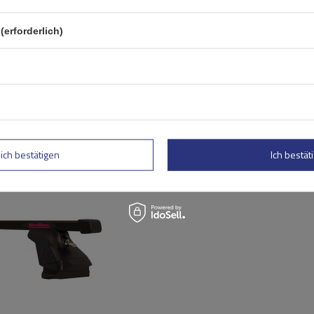
(erforderlich)
lich bestätigen
Ich bestäti
Mont Blanc AMC Universal-
Dachgepäckträger aus Sta