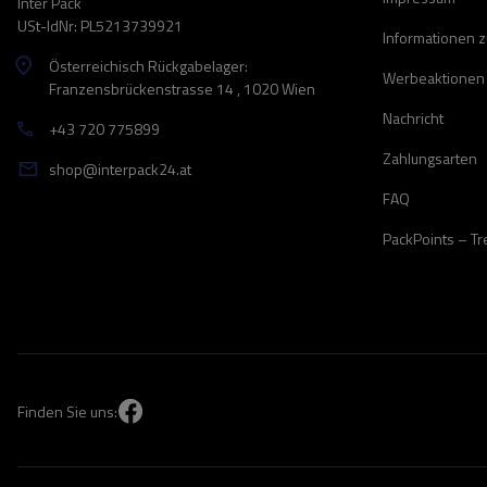
Inter Pack
USt-IdNr: PL5213739921
Informationen 
Österreichisch Rückgabelager:
Werbeaktionen
Franzensbrückenstrasse 14 , 1020 Wien
Nachricht
+43 720 775899
Zahlungsarten
shop@interpack24.at
FAQ
PackPoints – T
Finden Sie uns: