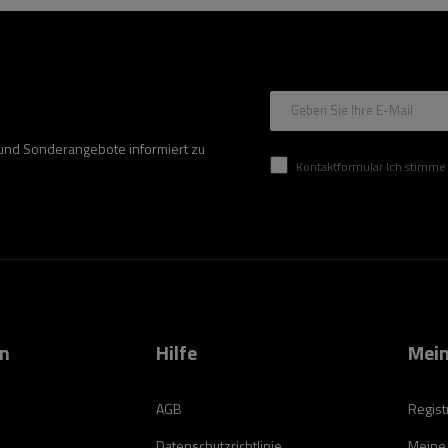
Geben Sie Ihre E-Mail
 und Sonderangebote informiert zu
Kontaktformular Ich stimme der Verarbeitung mei
on
Hilfe
Mein
AGB
Regist
Datenschutzrichtlinie
Meine