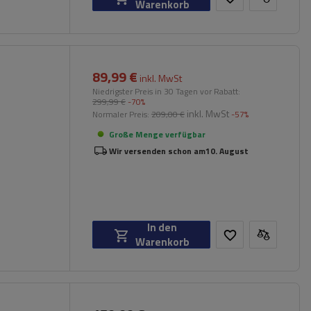
Warenkorb
89,99 €
inkl. MwSt
Niedrigster Preis in 30 Tagen vor Rabatt:
299,99 €
-70%
inkl. MwSt
Normaler Preis:
209,00 €
-57%
Große Menge verfügbar
Wir versenden schon am
10. August
In den
Warenkorb