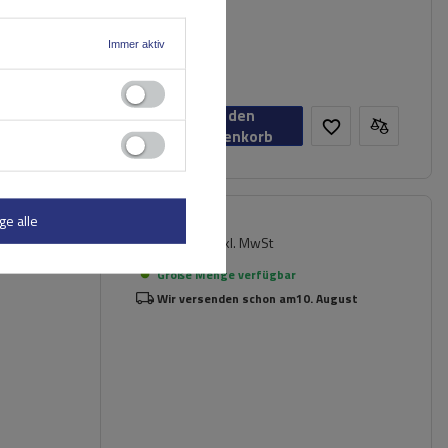
Immer aktiv
In den
Warenkorb
ge alle
134,49 €
inkl. MwSt
hl
Große Menge verfügbar
Wir versenden schon am
10. August