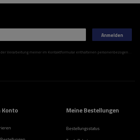
Anmelden
ner im Kontaktformular enthaltenen personenbezogenen Daten gemäß der Verordnung (EU) des Europäischen Parlaments und des Rates zu.
 Konto
Meine Bestellungen
rieren
Bestellungsstatus
 Bestellungen