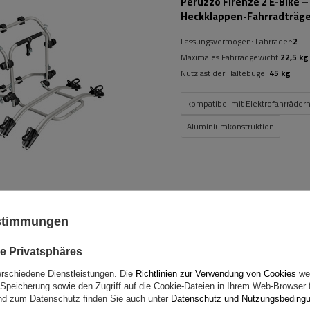
Peruzzo Firenze 2 E-Bike –
Heckklappen-Fahrradträg
Fassungsvermögen: Fahrräder:
2
Maximales Fahrradgewicht:
22,5 kg
Nutzlast der Haltebügel:
45 kg
kompatibel mit Elektrofahrräder
Aluminiumkonstruktion
ustimmungen
Mont Blanc AMC 5115-A49
Aluminium-Dachgepäckträ
e Privatsphäres
erschiedene Dienstleistungen. Die
Richtlinien zur Verwendung von Cookies
wer
Speicherung sowie den Zugriff auf die Cookie-Dateien in Ihrem Web-Browser 
d zum Datenschutz finden Sie auch unter
Datenschutz und Nutzungsbeding