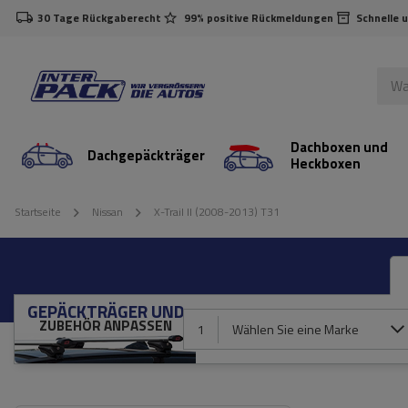
30 Tage Rückgaberecht
99% positive Rückmeldungen
Schnelle 
Dachboxen und
Dachgepäckträger
Heckboxen
Startseite
Nissan
X-Trail II (2008-2013) T31
GEPÄCKTRÄGER UND
ZUBEHÖR ANPASSEN
1
Wählen Sie eine Marke