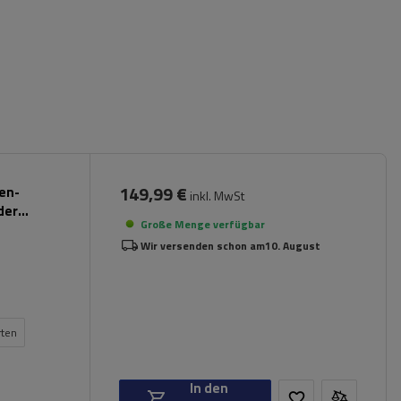
149,99 €
pen-
inkl. MwSt
der
Große Menge verfügbar
Wir versenden schon am
10. August
rten
In den