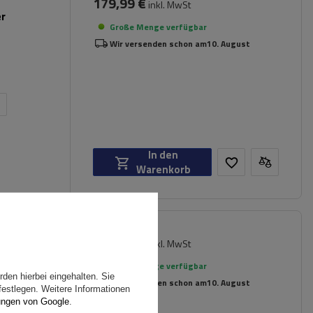
179,99 €
inkl. MwSt
er
Große Menge verfügbar
Wir versenden schon am
10. August
n
In den
Warenkorb
181,49 €
inkl. MwSt
ger
Große Menge verfügbar
den hierbei eingehalten. Sie
Wir versenden schon am
10. August
festlegen. Weitere Informationen
ungen von Google
.