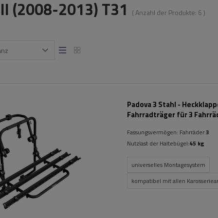
l II (2008-2013) T31
( Anzahl der Produkte:
6
)
anz
Padova 3 Stahl - Heckklap
Fahrradträger für 3 Fahrrä
(schwarz)
Fassungsvermögen: Fahrräder:
3
Nutzlast der Haltebügel:
45 kg
universelles Montagesystem
kompatibel mit allen Karosseriea