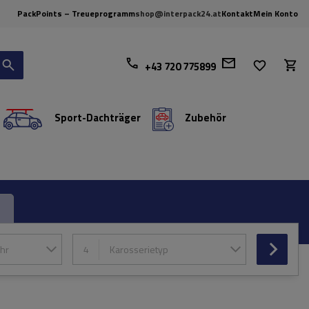
PackPoints – Treueprogramm
shop@interpack24.at
Kontakt
Mein Konto
+43 720 775899
Sport-Dachträger
Zubehör
hr
4
Karosserietyp