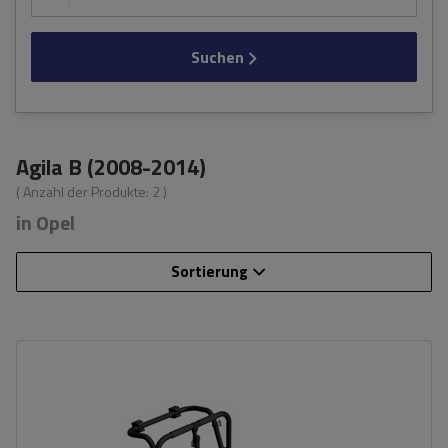
Suchen
Agila B (2008-2014)
( Anzahl der Produkte:
2
)
in Opel
Sortierung
Fassungsvermögen: Fahrräder:
3
Nutzlast der Haltebügel:
45 kg
universelles Montagesystem
kompatibel mit allen Karosseriearten