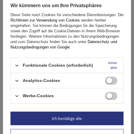
Wir kümmern uns um Ihre Privatsphäres
Fassungsvermögen: Fahrräder:
2
Diese Seite nutzt Cookies für verschiedene Dienstleistungen. Die
Maximales Fahrradgewicht:
22,5 kg
Richtlinien zur Verwendung von Cookies
werden hierbei
Nutzlast der Haltebügel:
45 kg
eingehalten. Sie können die Bedingungen für die Speicherung
sowie den Zugriff auf die Cookie-Dateien in Ihrem Web-Browser
kompatibel mit Elektrofahrrädern
Aluminiumkonstruktion
festlegen. Weitere Informationen zu den Nutzungsbedingungen
und zum Datenschutz finden Sie auch unter
Datenschutz und
Nutzungsbedingungen von Google
.
Immer
Funktionale Cookies (erforderlich)
aktiv
Analytics-Cookies
Werbe-Cookies
Peruzzo Firenze 2 E-Bike – Heckklappen-Fahrradträger
Ich bestätige alle
179,99 €
inkl. MwSt