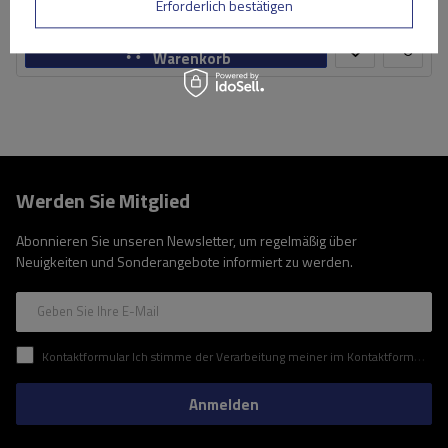
Große Menge verfügbar
Wir versenden schon am
11. August
Erforderlich bestätigen
In den
Warenkorb
Werden Sie Mitglied
Abonnieren Sie unseren Newsletter, um regelmäßig über
Neuigkeiten und Sonderangebote informiert zu werden.
Geben Sie Ihre E-Mail
Kontaktformular Ich stimme der Verarbeitung meiner im Kontaktformular enthaltenen personenbezogenen Daten gemäß der Verordnung (EU) des Europäischen Parlaments und des Rates zu.
Anmelden