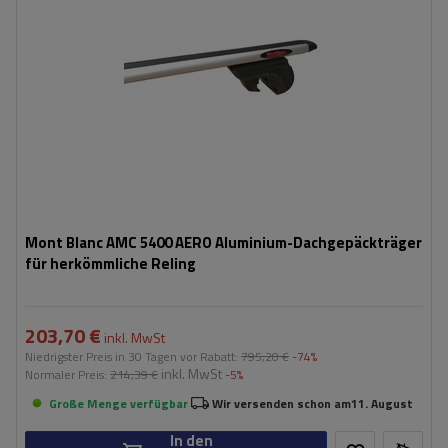
Mont Blanc AMC 5400 AERO Aluminium-Dachgepäckträger
für herkömmliche Reling
203,70 €
inkl. MwSt
Niedrigster Preis in 30 Tagen vor Rabatt:
795,20 €
-74%
inkl. MwSt
Normaler Preis:
214,39 €
-5%
Große Menge verfügbar
Wir versenden schon am
11. August
In den