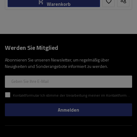
Warenkorb
Werden Sie Mitglied
Abonnieren Sie unseren Newsletter, um regelmäßig über
Neuigkeiten und Sonderangebote informiert zu werden.
Geben Sie Ihre E-Mail
Kontaktformular Ich stimme der Verarbeitung meiner im Kontaktformular enthaltenen personenbezogenen Daten gemäß der Verordnung (EU) des Europäischen Parlaments und des Rates zu.
Anmelden