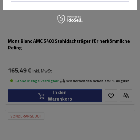
Mont Blanc AMC 5400 Stahldachträger für herkömmliche
Reling
165,49 €
inkl. MwSt
Große Menge verfügbar
Wir versenden schon am
11. August
In den
Warenkorb
SONDERANGEBOT