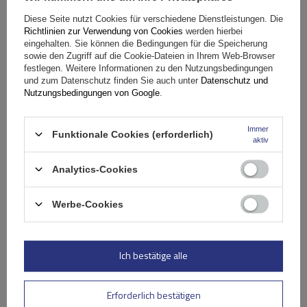
Mont Blanc AMC 5400-A43 Aluminium-Dachträger für
Diese Seite nutzt Cookies für verschiedene Dienstleistungen. Die
herkömmliche Reling
Richtlinien zur Verwendung von Cookies
werden hierbei
eingehalten. Sie können die Bedingungen für die Speicherung
sowie den Zugriff auf die Cookie-Dateien in Ihrem Web-Browser
festlegen. Weitere Informationen zu den Nutzungsbedingungen
203,09 €
inkl. MwSt
und zum Datenschutz finden Sie auch unter
Datenschutz und
Nutzungsbedingungen von Google
.
Große Menge verfügbar
Wir versenden schon am
11. August
In den
Immer
Funktionale Cookies (erforderlich)
Warenkorb
aktiv
Analytics-Cookies
Werbe-Cookies
Ich bestätige alle
Erforderlich bestätigen