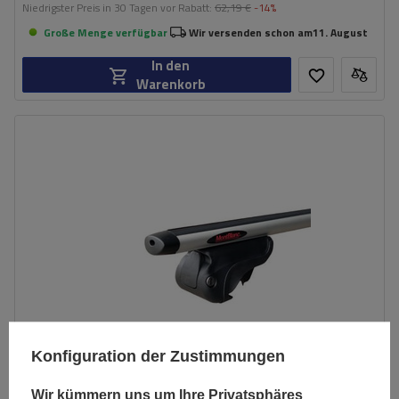
Niedrigster Preis in 30 Tagen vor Rabatt:
62,19 €
-14%
Große Menge verfügbar
Wir versenden schon am
11. August
In den
Warenkorb
Konfiguration der Zustimmungen
Wir kümmern uns um Ihre Privatsphäres