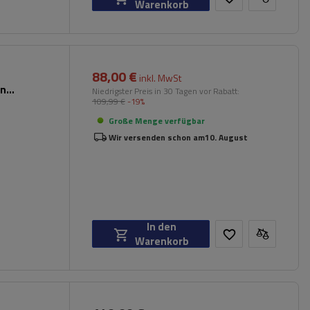
Warenkorb
88,00 €
inkl. MwSt
en
Niedrigster Preis in 30 Tagen vor Rabatt:
109,99 €
-19%
Große Menge verfügbar
Wir versenden schon am
10. August
In den
Warenkorb