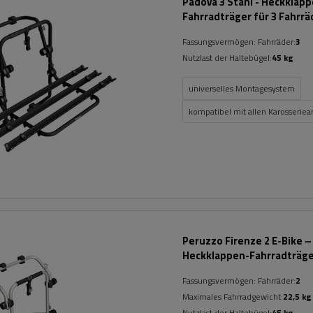
Padova 3 Stahl - Heckklap
Fahrradträger für 3 Fahrrä
(schwarz)
Fassungsvermögen: Fahrräder:
3
Nutzlast der Haltebügel:
45 kg
universelles Montagesystem
kompatibel mit allen Karosseriea
Peruzzo Firenze 2 E-Bike –
Heckklappen-Fahrradträg
Fassungsvermögen: Fahrräder:
2
Maximales Fahrradgewicht:
22,5 kg
Nutzlast der Haltebügel:
45 kg