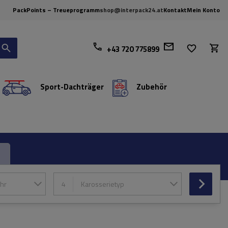
PackPoints – Treueprogramm
shop@interpack24.at
Kontakt
Mein Konto
+43 720 775899
Sport-Dachträger
Zubehör
hr
4
Karosserietyp