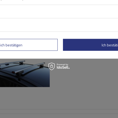
G3 CL 60.130 Universal-Da
für traditionelle und integ
lich bestätigen
Ich bestäti
Aluminiumschienen