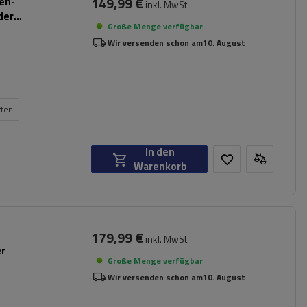
149,99 €
pen-
inkl. MwSt
der
Große Menge verfügbar
Wir versenden schon am
10. August
rten
In den
Warenkorb
179,99 €
inkl. MwSt
er
Große Menge verfügbar
Wir versenden schon am
10. August