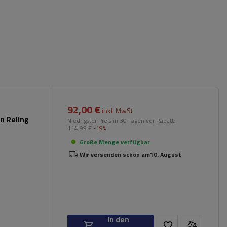
92,00 €
inkl. MwSt
n Reling
Niedrigster Preis in 30 Tagen vor Rabatt:
114,99 €
-19%
Große Menge verfügbar
Wir versenden schon am
10. August
In den