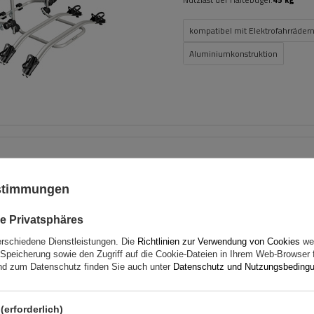
kompatibel mit Elektrofahrräder
Aluminiumkonstruktion
Dachträger G3 CL 61.130 un
für traditionelle und integ
ustimmungen
Stahlreling
e Privatsphäres
erschiedene Dienstleistungen. Die
Richtlinien zur Verwendung von Cookies
wer
Speicherung sowie den Zugriff auf die Cookie-Dateien in Ihrem Web-Browser 
d zum Datenschutz finden Sie auch unter
Datenschutz und Nutzungsbeding
(erforderlich)