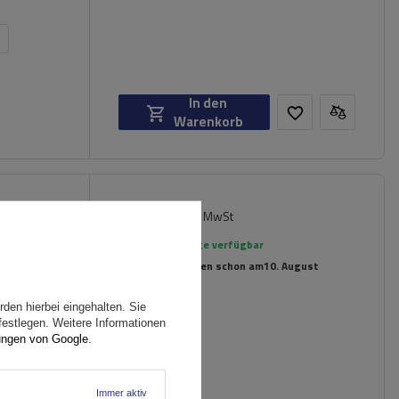
n
In den
Warenkorb
98,99 €
iversell
inkl. MwSt
rierte
Große Menge verfügbar
Wir versenden schon am
10. August
den hierbei eingehalten. Sie
festlegen. Weitere Informationen
ungen von Google
.
Immer aktiv