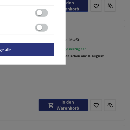
In den
Warenkorb
119,99 €
chträger
inkl. MwSt
rierte
Große Menge verfügbar
ge alle
Wir versenden schon am
10. August
In den
Warenkorb