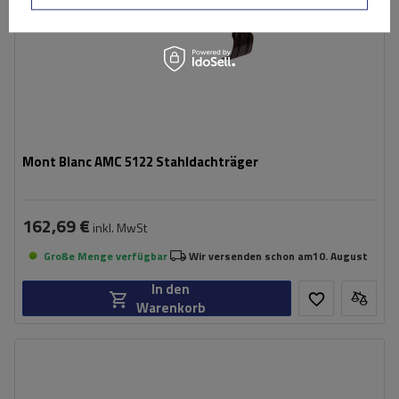
Mont Blanc AMC 5122 Stahldachträger
162,69 €
inkl. MwSt
Große Menge verfügbar
Wir versenden schon am
10. August
In den
Warenkorb