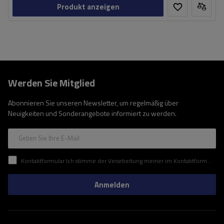
Produkt anzeigen
Werden Sie Mitglied
Abonnieren Sie unseren Newsletter, um regelmäßig über
Neuigkeiten und Sonderangebote informiert zu werden.
Geben Sie Ihre E-Mail
Kontaktformular Ich stimme der Verarbeitung meiner im Kontaktformular enthaltenen personenbezogenen Daten gemäß der Verordnung (EU) des Europäischen Parlaments und des Rates zu.
Anmelden