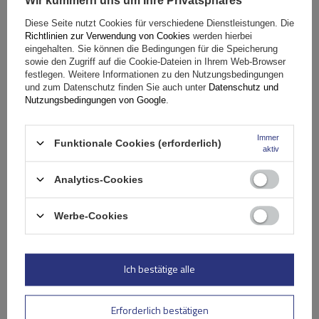
Wir kümmern uns um Ihre Privatsphäres
Diese Seite nutzt Cookies für verschiedene Dienstleistungen. Die
Richtlinien zur Verwendung von Cookies
werden hierbei
eingehalten. Sie können die Bedingungen für die Speicherung
sowie den Zugriff auf die Cookie-Dateien in Ihrem Web-Browser
Mont Blanc AMC 5122-A52 Aluminium-Dachträger
festlegen. Weitere Informationen zu den Nutzungsbedingungen
und zum Datenschutz finden Sie auch unter
Datenschutz und
Nutzungsbedingungen von Google
.
197,49 €
inkl. MwSt
Immer
Große Menge verfügbar
Wir versenden schon am
10. August
Funktionale Cookies (erforderlich)
aktiv
In den
Analytics-Cookies
Warenkorb
Werbe-Cookies
Ich bestätige alle
Erforderlich bestätigen