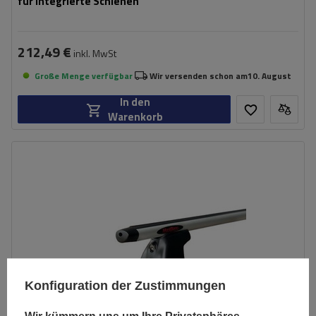
für integrierte Schienen
212,49 €
inkl. MwSt
Große Menge verfügbar
Wir versenden schon am
10. August
In den
Warenkorb
Konfiguration der Zustimmungen