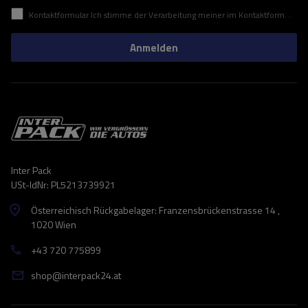
Kontaktformular Ich stimme der Verarbeitung meiner im Kontaktformular enthaltenen personenbezogenen Daten gemäß der Verordnung (EU) des Europäischen Parlaments und des Rates zu.
Anmelden
Inter Pack
USt-IdNr: PL5213739921
Österreichisch Rückgabelager: Franzensbrückenstrasse 14 ,
1020 Wien
+43 720 775899
shop@interpack24.at