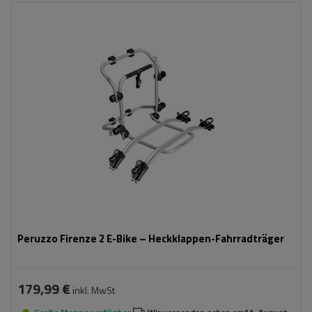
Fassungsvermögen: Fahrräder:
2
Maximales Fahrradgewicht:
22,5 kg
Nutzlast der Haltebügel:
45 kg
kompatibel mit Elektrofahrrädern
Aluminiumkonstruktion
Peruzzo Firenze 2 E-Bike – Heckklappen-Fahrradträger
179,99 €
inkl. MwSt