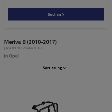
Suchen
Meriva B (2010-2017)
( Anzahl der Produkte:
8
)
in Opel
Sortierung
Fassungsvermögen: Fahrräder:
3
Nutzlast der Haltebügel:
45 kg
universelles Montagesystem
kompatibel mit allen Karosseriearten