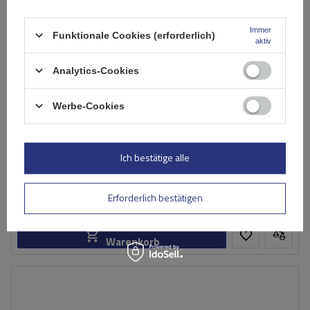
Immer
Funktionale Cookies (erforderlich)
aktiv
Analytics-Cookies
Werbe-Cookies
Mont Blanc AMC Universal-Dachgepäckträger aus Stahl
Ich bestätige alle
132,59 €
inkl. MwSt
Erforderlich bestätigen
Große Menge verfügbar
Wir versenden schon am
11. August
In den
Warenkorb