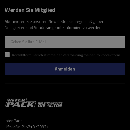
Werden Sie Mitglied
Abonnieren Sie unseren Newsletter, um regelmäßig über
Neuigkeiten und Sonderangebote informiert zu werden.
Geben Sie Ihre E-Mail
Kontaktformular Ich stimme der Verarbeitung meiner im Kontaktformular enthaltenen personenbezogenen Daten gemäß der Verordnung (EU) des Europäischen Parlaments und des Rates zu.
Anmelden
Inter Pack
USt-IdNr: PL5213739921