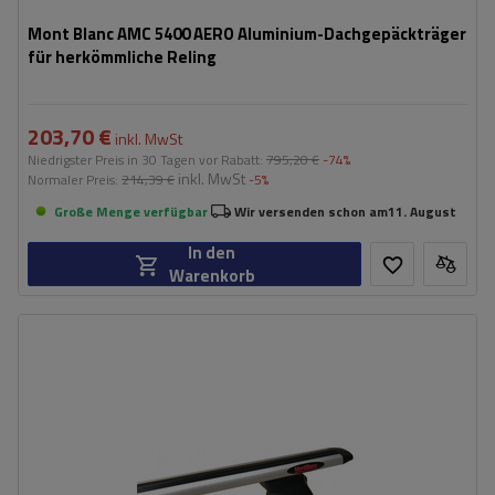
Mont Blanc AMC 5400 AERO Aluminium-Dachgepäckträger
für herkömmliche Reling
203,70 €
inkl. MwSt
Niedrigster Preis in 30 Tagen vor Rabatt:
795,20 €
-74%
inkl. MwSt
Normaler Preis:
214,39 €
-5%
Große Menge verfügbar
Wir versenden schon am
11. August
In den
Warenkorb