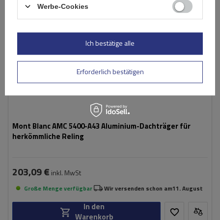
Werbe-Cookies
Ich bestätige alle
Erforderlich bestätigen
Mont Blanc AMC 5400-A43 Aluminium-Dachträger für
herkömmliche Reling
203,09 €
inkl. MwSt
Große Menge verfügbar
Wir versenden schon am
11. August
In den
Warenkorb