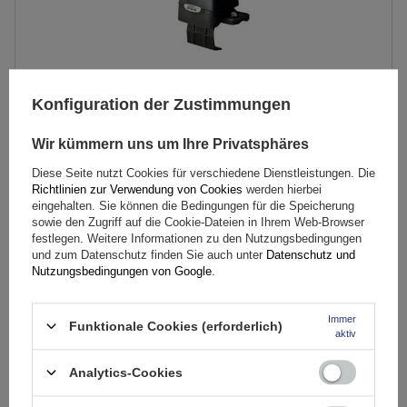
Konfiguration der Zustimmungen
Wir kümmern uns um Ihre Privatsphäres
Mont Blanc AMC 5002-A46 Aluminium-Dachgepäckträger
Diese Seite nutzt Cookies für verschiedene Dienstleistungen. Die
Richtlinien zur Verwendung von Cookies
werden hierbei
eingehalten. Sie können die Bedingungen für die Speicherung
181,49 €
inkl. MwSt
sowie den Zugriff auf die Cookie-Dateien in Ihrem Web-Browser
festlegen. Weitere Informationen zu den Nutzungsbedingungen
Große Menge verfügbar
Wir versenden schon am
11. August
und zum Datenschutz finden Sie auch unter
Datenschutz und
Nutzungsbedingungen von Google
.
In den
Warenkorb
Immer
Funktionale Cookies (erforderlich)
aktiv
Analytics-Cookies