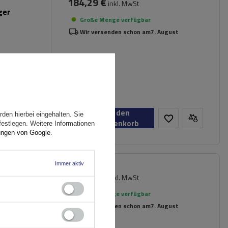
184,29 €
inkl. MwSt
ger
Große Menge verfügbar
Wir versenden schon am
7. August
In den
den hierbei eingehalten. Sie
Warenkorb
festlegen. Weitere Informationen
ungen von Google
.
Immer aktiv
137,29 €
inkl. MwSt
Große Menge verfügbar
Wir versenden schon am
7. August