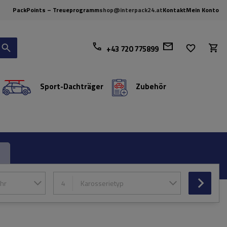
PackPoints – Treueprogramm
shop@interpack24.at
Kontakt
Mein Konto
+43 720 775899
Sport-Dachträger
Zubehör
hr
4
Karosserietyp