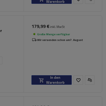
Warenkorb
179,99 €
inkl. MwSt
er
Große Menge verfügbar
Wir versenden schon am
7. August
n
In den
Warenkorb