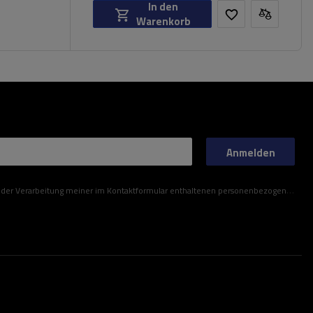
In den
Warenkorb
Anmelden
ner im Kontaktformular enthaltenen personenbezogenen Daten gemäß der Verordnung (EU) des Europäischen Parlaments und des Rates zu.