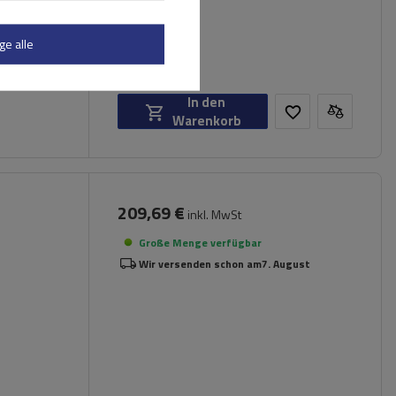
ge alle
In den
Warenkorb
209,69 €
inkl. MwSt
Große Menge verfügbar
Wir versenden schon am
7. August