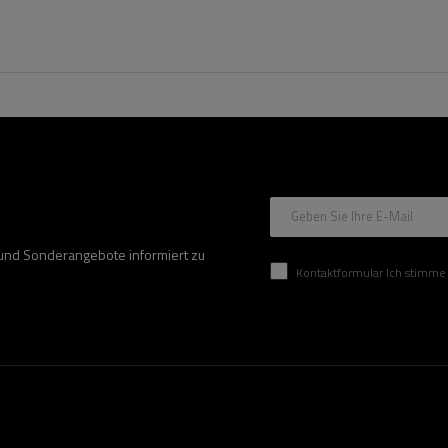
Geben Sie Ihre E-Mail
 und Sonderangebote informiert zu
Kontaktformular Ich stimme der Verarbeitung mei