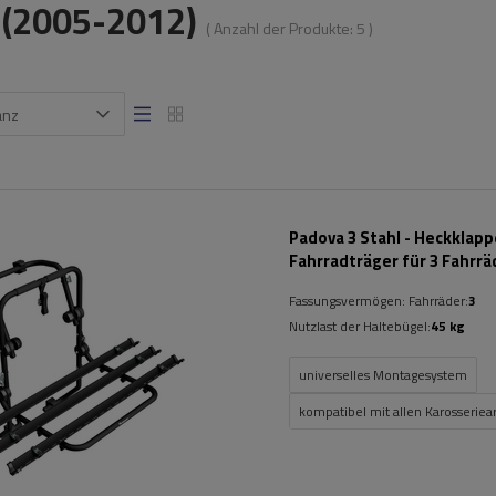
I (2005-2012)
( Anzahl der Produkte:
5
)
anz
Padova 3 Stahl - Heckklap
Fahrradträger für 3 Fahrrä
(schwarz)
Fassungsvermögen: Fahrräder:
3
Nutzlast der Haltebügel:
45 kg
universelles Montagesystem
kompatibel mit allen Karosseriea