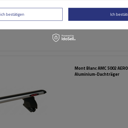
lich bestätigen
Ich bestäti
Mont Blanc AMC 5002 AERO
Aluminium-Dachträger