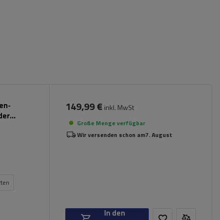
149,99 €
pen-
inkl. MwSt
der
Große Menge verfügbar
Wir versenden schon am
7. August
rten
In den