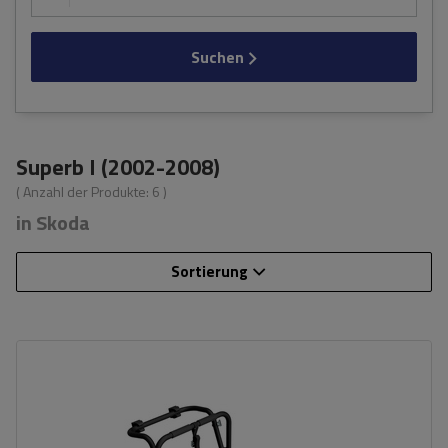
Suchen
Superb I (2002-2008)
( Anzahl der Produkte:
6
)
in Skoda
Sortierung
Fassungsvermögen: Fahrräder:
3
Nutzlast der Haltebügel:
45 kg
universelles Montagesystem
kompatibel mit allen Karosseriearten