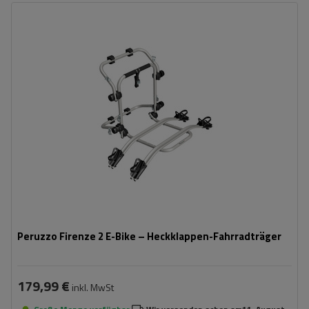
Fassungsvermögen: Fahrräder:
2
Maximales Fahrradgewicht:
22,5 kg
Nutzlast der Haltebügel:
45 kg
kompatibel mit Elektrofahrrädern
Aluminiumkonstruktion
Peruzzo Firenze 2 E-Bike – Heckklappen-Fahrradträger
179,99 €
inkl. MwSt