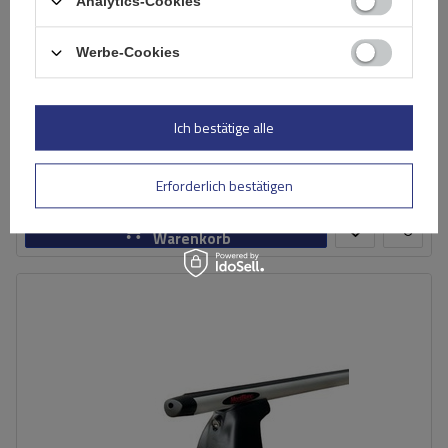
Analytics-Cookies
Werbe-Cookies
Mont Blanc AMC 5002-S46 Stahldachträger
Ich bestätige alle
137,29 €
inkl. MwSt
Große Menge verfügbar
Wir versenden schon am
11. August
Erforderlich bestätigen
In den
Warenkorb