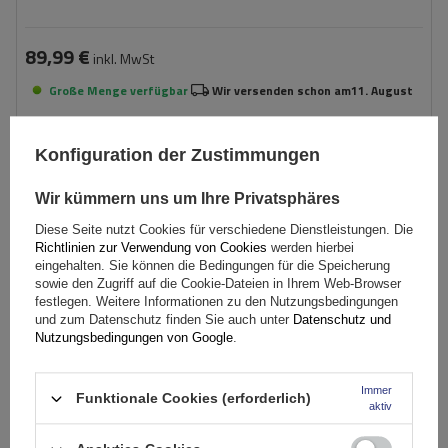
89,99 €
inkl. MwSt
Große Menge verfügbar
Wir versenden schon am
11. August
In den
Warenkorb
Konfiguration der Zustimmungen
Wir kümmern uns um Ihre Privatsphäres
Diese Seite nutzt Cookies für verschiedene Dienstleistungen. Die
Richtlinien zur Verwendung von Cookies
werden hierbei
eingehalten. Sie können die Bedingungen für die Speicherung
sowie den Zugriff auf die Cookie-Dateien in Ihrem Web-Browser
festlegen. Weitere Informationen zu den Nutzungsbedingungen
und zum Datenschutz finden Sie auch unter
Datenschutz und
Nutzungsbedingungen von Google
.
Immer
Funktionale Cookies (erforderlich)
aktiv