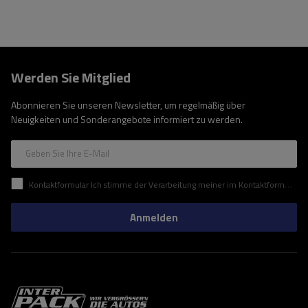
Werden Sie Mitglied
Abonnieren Sie unseren Newsletter, um regelmäßig über
Neuigkeiten und Sonderangebote informiert zu werden.
Geben Sie Ihre E-Mail
Kontaktformular Ich stimme der Verarbeitung meiner im Kontaktformular enthaltenen personenbezogenen Daten gemäß der Verordnung (EU) des Europäischen Parlaments und des Rates zu.
Anmelden