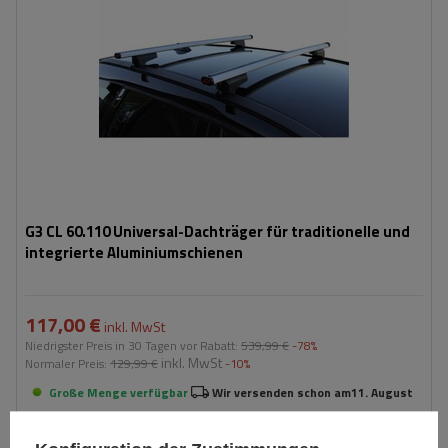
G3 CL 60.110 Universal-Dachträger für traditionelle und
integrierte Aluminiumschienen
117,00 €
inkl. MwSt
Niedrigster Preis in 30 Tagen vor Rabatt:
539,99 €
-78%
inkl. MwSt
Normaler Preis:
129,99 €
-10%
Große Menge verfügbar
Wir versenden schon am
11. August
In den