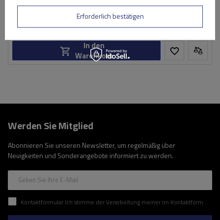
149,99 €
inkl. MwSt
Erforderlich bestätigen
Große Menge verfügbar
Wir versenden schon am
11. August
In den
Warenkorb
Werden Sie Mitglied
Abonnieren Sie unseren Newsletter, um regelmäßig über
Neuigkeiten und Sonderangebote informiert zu werden.
Geben Sie Ihre E-Mail
Kontaktformular Ich stimme der Verarbeitung meiner im Kontaktformular enthaltenen personenbezogenen Daten gemäß der Verordnung (EU) des Europäischen Parlaments und des Rates zu.