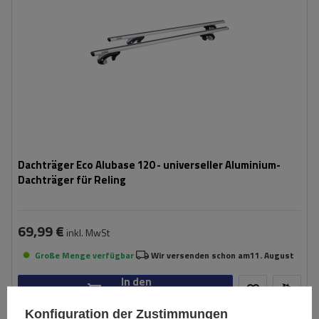
Dachträger Eco Alubase 120 - universeller Aluminium-
Dachträger für Reling
69,99 €
inkl. MwSt
Große Menge verfügbar
Wir versenden schon am
11. August
In den
Warenkorb
Konfiguration der Zustimmungen