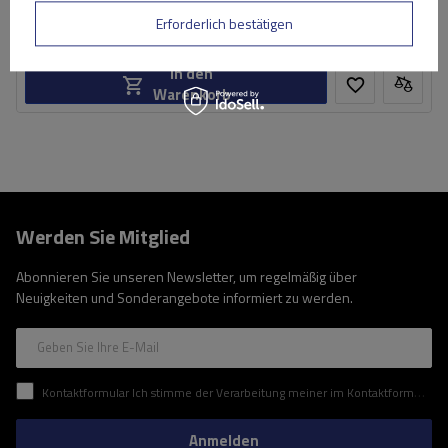
Niedrigster Preis in 30 Tagen vor Rabatt:
62,19 €
-14%
Erforderlich bestätigen
Große Menge verfügbar
Wir versenden schon am
11. August
In den
Warenkorb
Werden Sie Mitglied
Abonnieren Sie unseren Newsletter, um regelmäßig über
Neuigkeiten und Sonderangebote informiert zu werden.
Geben Sie Ihre E-Mail
Kontaktformular Ich stimme der Verarbeitung meiner im Kontaktformular enthaltenen personenbezogenen Daten gemäß der Verordnung (EU) des Europäischen Parlaments und des Rates zu.
Anmelden