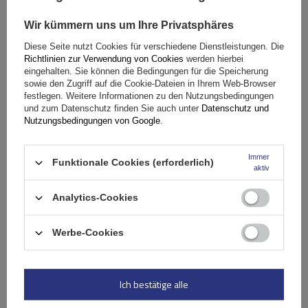
SONDERANGEBOT
Wir kümmern uns um Ihre Privatsphäres
Diese Seite nutzt Cookies für verschiedene Dienstleistungen. Die
Richtlinien zur Verwendung von Cookies
werden hierbei
eingehalten. Sie können die Bedingungen für die Speicherung
sowie den Zugriff auf die Cookie-Dateien in Ihrem Web-Browser
festlegen. Weitere Informationen zu den Nutzungsbedingungen
und zum Datenschutz finden Sie auch unter
Datenschutz und
Nutzungsbedingungen von Google
.
Immer
Funktionale Cookies (erforderlich)
aktiv
Analytics-Cookies
Werbe-Cookies
Eco Alubase 120 Dachträger - universeller Aluminium-
Dachträger für offene Dachreling (schwarz)
Ich bestätige alle
52,90 €
inkl. MwSt