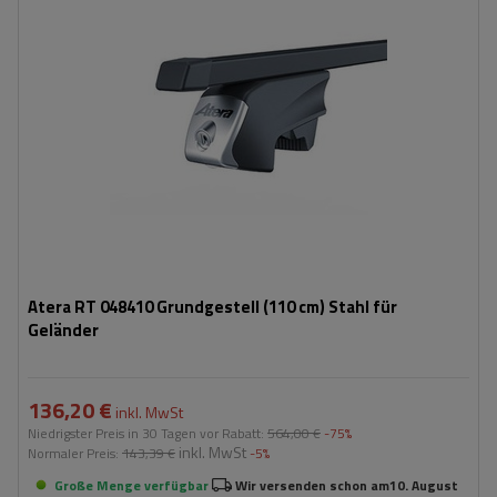
Atera RT 048410 Grundgestell (110 cm) Stahl für
Geländer
136,20 €
inkl. MwSt
Niedrigster Preis in 30 Tagen vor Rabatt:
564,00 €
-75%
inkl. MwSt
Normaler Preis:
143,39 €
-5%
Große Menge verfügbar
Wir versenden schon am
10. August