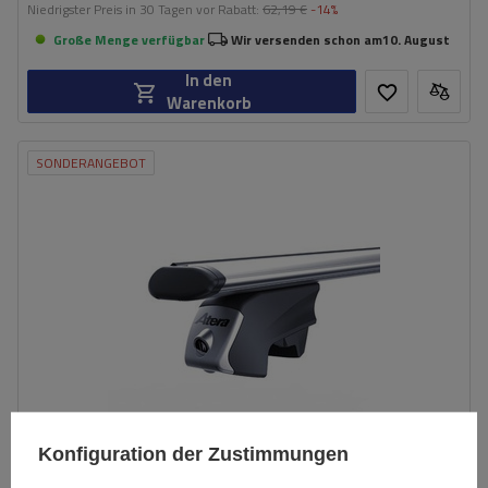
Niedrigster Preis in 30 Tagen vor Rabatt:
62,19 €
-14%
Große Menge verfügbar
Wir versenden schon am
10. August
In den
Warenkorb
SONDERANGEBOT
Konfiguration der Zustimmungen