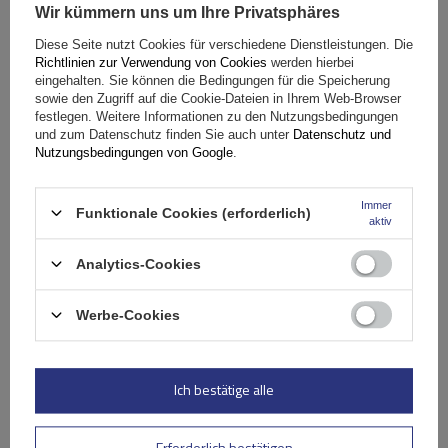
Wir kümmern uns um Ihre Privatsphäres
Atera RT 048210 Grundträger (110 cm) Aluminium für
Geländer
Diese Seite nutzt Cookies für verschiedene Dienstleistungen. Die
Richtlinien zur Verwendung von Cookies
werden hierbei
eingehalten. Sie können die Bedingungen für die Speicherung
sowie den Zugriff auf die Cookie-Dateien in Ihrem Web-Browser
218,90 €
inkl. MwSt
festlegen. Weitere Informationen zu den Nutzungsbedingungen
Niedrigster Preis in 30 Tagen vor Rabatt:
1 036,04 €
-78%
und zum Datenschutz finden Sie auch unter
Datenschutz und
inkl. MwSt
Normaler Preis:
230,39 €
-5%
Nutzungsbedingungen von Google
.
Große Menge verfügbar
Wir versenden schon am
10. August
Immer
Funktionale Cookies (erforderlich)
In den
aktiv
Warenkorb
Analytics-Cookies
Werbe-Cookies
Ich bestätige alle
Erforderlich bestätigen