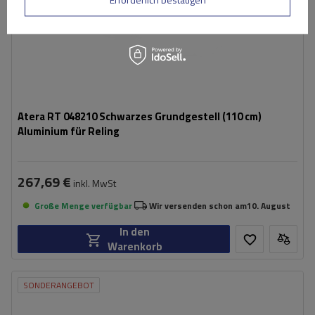
Atera RT 048210 Schwarzes Grundgestell (110 cm)
Aluminium für Reling
267,69 €
inkl. MwSt
Große Menge verfügbar
Wir versenden schon am
10. August
In den
Warenkorb
SONDERANGEBOT