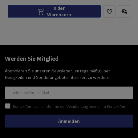
In den
Warenkorb
Werden Sie Mitglied
Abonnieren Sie unseren Newsletter, um regelmäßig über
Neuigkeiten und Sonderangebote informiert zu werden.
Geben Sie Ihre E-Mail
Kontaktformular Ich stimme der Verarbeitung meiner im Kontaktformular enthaltenen personenbezogenen Daten gemäß der Verordnung (EU) des Europäischen Parlaments und des Rates zu.
Anmelden