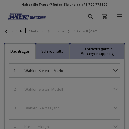
Haben Sie Fragen? Rufen Sie uns an
+43 720 775899
Zurück
Startseite
Suzuki
S-Cross II (2021-)
Fahrradträger für
Dachträger
Schneekette
Anhängerkupplung
1
Wählen Sie eine Marke
2
Wählen Sie ein Modell
3
Wählen Sie das Jahr
4
Karosserietyp