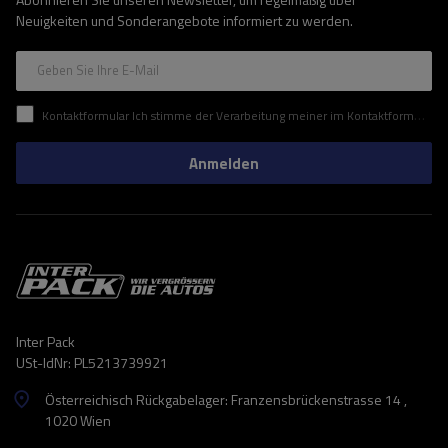
Neuigkeiten und Sonderangebote informiert zu werden.
Geben Sie Ihre E-Mail
Kontaktformular Ich stimme der Verarbeitung meiner im Kontaktformular enthaltenen personenbezogenen Daten gemäß der Verordnung (EU) des Europäischen Parlaments und des Rates zu.
Anmelden
Inter Pack
USt-IdNr: PL5213739921
Österreichisch Rückgabelager: Franzensbrückenstrasse 14 ,
1020 Wien