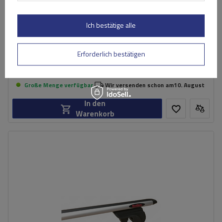
Ich bestätige alle
Mont Blanc AMC 5415 Stahldachträger
Erforderlich bestätigen
174,89 €
inkl. MwSt
Große Menge verfügbar
Wir versenden schon am
10. August
In den
Warenkorb