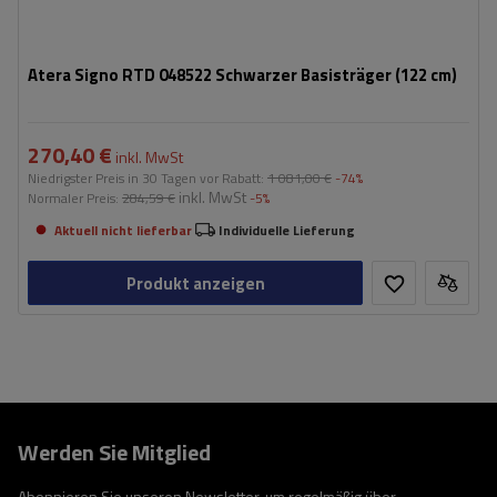
Atera Signo RTD 048522 Schwarzer Basisträger (122 cm)
270,40 €
inkl. MwSt
Niedrigster Preis in 30 Tagen vor Rabatt:
1 081,00 €
-74%
inkl. MwSt
Normaler Preis:
284,59 €
-5%
Aktuell nicht lieferbar
Individuelle Lieferung
Produkt anzeigen
Werden Sie Mitglied
Abonnieren Sie unseren Newsletter, um regelmäßig über