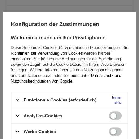
221,89 €
inkl. MwSt
Konfiguration der Zustimmungen
Große Menge verfügbar
Wir versenden schon am
10. August
In den
Wir kümmern uns um Ihre Privatsphäres
Warenkorb
Diese Seite nutzt Cookies für verschiedene Dienstleistungen. Die
Richtlinien zur Verwendung von Cookies
werden hierbei
eingehalten. Sie können die Bedingungen für die Speicherung
sowie den Zugriff auf die Cookie-Dateien in Ihrem Web-Browser
festlegen. Weitere Informationen zu den Nutzungsbedingungen
und zum Datenschutz finden Sie auch unter
Datenschutz und
Nutzungsbedingungen von Google
.
Immer
Funktionale Cookies (erforderlich)
aktiv
Analytics-Cookies
Werbe-Cookies