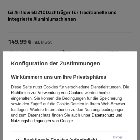
G3 Airflow 60.210 Dachträger für traditionelle und
integrierte Aluminiumschienen
149,99 €
inkl. MwSt
Große Menge verfügbar
Wir versenden schon am
10. August
In den
Konfiguration der Zustimmungen
Warenkorb
Wir kümmern uns um Ihre Privatsphäres
Diese Seite nutzt Cookies für verschiedene Dienstleistungen. Die
Richtlinien zur Verwendung von Cookies
werden hierbei
eingehalten. Sie können die Bedingungen für die Speicherung
sowie den Zugriff auf die Cookie-Dateien in Ihrem Web-Browser
festlegen. Weitere Informationen zu den Nutzungsbedingungen
und zum Datenschutz finden Sie auch unter
Datenschutz und
Nutzungsbedingungen von Google
.
Immer
Funktionale Cookies (erforderlich)