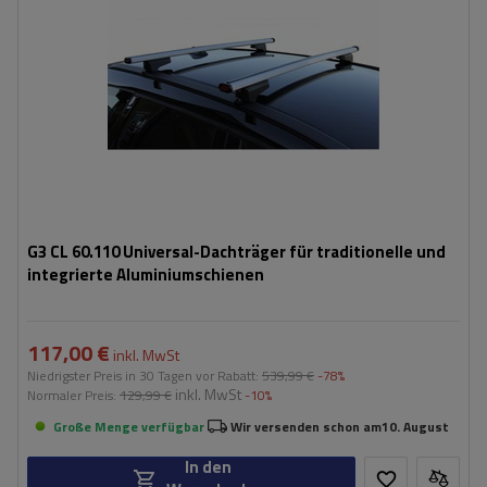
G3 CL 60.110 Universal-Dachträger für traditionelle und
integrierte Aluminiumschienen
117,00 €
inkl. MwSt
Niedrigster Preis in 30 Tagen vor Rabatt:
539,99 €
-78%
inkl. MwSt
Normaler Preis:
129,99 €
-10%
Große Menge verfügbar
Wir versenden schon am
10. August
In den