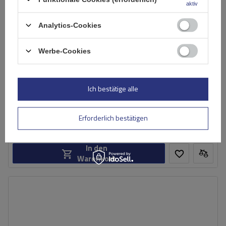
aktiv
Analytics-Cookies
Werbe-Cookies
Mont Blanc AMC 5416 Stahldachträger
Ich bestätige alle
165,49 €
inkl. MwSt
Erforderlich bestätigen
Große Menge verfügbar
Wir versenden schon am
10. August
In den
Warenkorb