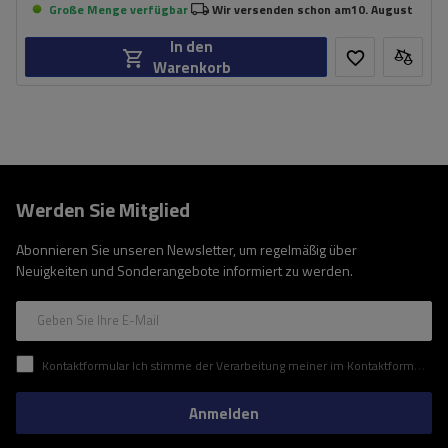
Große Menge verfügbar
Wir versenden schon am
10. August
In den
Warenkorb
Werden Sie Mitglied
Abonnieren Sie unseren Newsletter, um regelmäßig über
Neuigkeiten und Sonderangebote informiert zu werden.
Geben Sie Ihre E-Mail
Kontaktformular Ich stimme der Verarbeitung meiner im Kontaktformular enthaltenen personenbezogenen Daten gemäß der Verordnung (EU) des Europäischen Parlaments und des Rates zu.
Anmelden