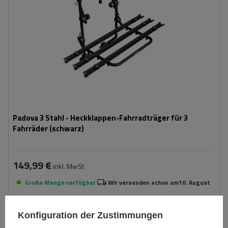
Padova 3 Stahl - Heckklappen-Fahrradträger für 3
Fahrräder (schwarz)
149,99 €
inkl. MwSt
Große Menge verfügbar
Wir versenden schon am
10. August
In den
Warenkorb
Konfiguration der Zustimmungen