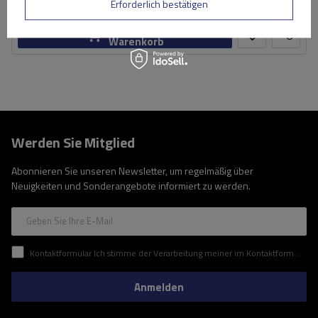
Große Menge verfügbar
Wir versenden schon am
10. August
Erforderlich bestätigen
In den
Warenkorb
Werden Sie Mitglied
Abonnieren Sie unseren Newsletter, um regelmäßig über
Neuigkeiten und Sonderangebote informiert zu werden.
Geben Sie Ihre E-Mail
Kontaktformular Ich stimme der Verarbeitung meiner im Kontaktformular enthaltenen personenbezogenen Daten gemäß der Verordnung (EU) des Europäischen Parlaments und des Rates zu.
Anmelden