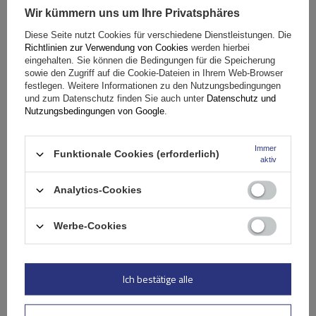
Wir kümmern uns um Ihre Privatsphäres
Fassungsvermögen: Fahrräder:
2
Diese Seite nutzt Cookies für verschiedene Dienstleistungen. Die
Maximales Fahrradgewicht:
22,5 kg
Richtlinien zur Verwendung von Cookies
werden hierbei
Nutzlast der Haltebügel:
45 kg
eingehalten. Sie können die Bedingungen für die Speicherung
sowie den Zugriff auf die Cookie-Dateien in Ihrem Web-Browser
kompatibel mit Elektrofahrrädern
Aluminiumkonstruktion
festlegen. Weitere Informationen zu den Nutzungsbedingungen
und zum Datenschutz finden Sie auch unter
Datenschutz und
Nutzungsbedingungen von Google
.
Immer
Funktionale Cookies (erforderlich)
aktiv
Analytics-Cookies
Werbe-Cookies
Peruzzo Firenze 2 E-Bike – Heckklappen-Fahrradträger
Ich bestätige alle
179,99 €
inkl. MwSt