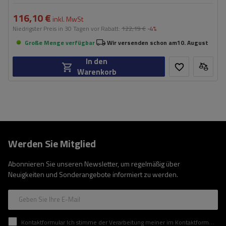
116,10 €
inkl. MwSt
Niedrigster Preis in 30 Tagen vor Rabatt:
122,19 €
-4%
Große Menge verfügbar
Wir versenden schon am
10. August
In den
Warenkorb
Werden Sie Mitglied
Abonnieren Sie unseren Newsletter, um regelmäßig über
Neuigkeiten und Sonderangebote informiert zu werden.
Geben Sie Ihre E-Mail
Kontaktformular Ich stimme der Verarbeitung meiner im Kontaktformular enthaltenen personenbezogenen Daten gemäß der Verordnung (EU) des Europäischen Parlaments und des Rates zu.