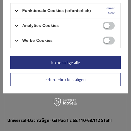
In den
Immer
Warenkorb
Funktionale Cookies (erforderlich)
aktiv
Analytics-Cookies
SONDERANGEBOT
Werbe-Cookies
Ich bestätige alle
Erforderlich bestätigen
Universal-Dachträger G3 Pacific 65.110-68.112 Stahl