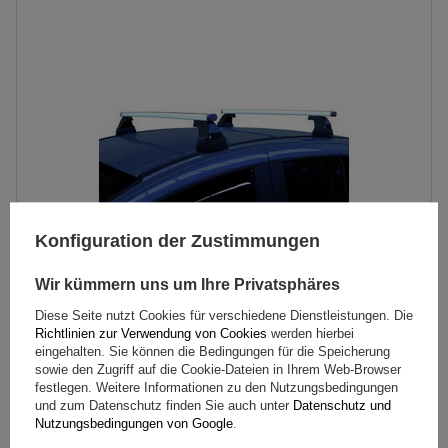
Konfiguration der Zustimmungen
Wir kümmern uns um Ihre Privatsphäres
Diese Seite nutzt Cookies für verschiedene Dienstleistungen. Die
Dachträger universal G3 Pacific 64.110-68.112 Aluminium
Richtlinien zur Verwendung von Cookies
werden hierbei
eingehalten. Sie können die Bedingungen für die Speicherung
sowie den Zugriff auf die Cookie-Dateien in Ihrem Web-Browser
131,59 €
festlegen. Weitere Informationen zu den Nutzungsbedingungen
inkl. MwSt
und zum Datenschutz finden Sie auch unter
Datenschutz und
Nutzungsbedingungen von Google
.
Große Menge verfügbar
Wir versenden schon am
10. August