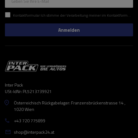
Geben Sie Ihre E-Mail
Kontaktformular Ich stimme der Verarbeitung meiner im Kontaktformular enthaltenen personenbezogenen Daten gemäß der Verordnung (EU) des Europäischen Parlaments und des Rates zu.
Anmelden
Inter Pack
USt-IdNr: PL5213739921
Österreichisch Rückgabelager: Franzensbrückenstrasse 14 ,
1020 Wien
+43 720 775899
shop@interpack24.at