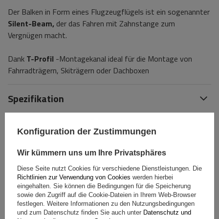
Der Balken in Form eines Flugzeugflügels ist ein sogenannter
Silent-Beam,
der das Fahren mit Zahnstange zum
Vergnügen macht.
Dank
T-Profil
-Montagekanal ideal für die Montage von
Fahrradträgern, Skiträgern oder Dachboxen
Spezifikation
Das Produkt passt zu Autos
Konfiguration der Zustimmungen
Lieferung
Wir kümmern uns um Ihre Privatsphäres
Diese Seite nutzt Cookies für verschiedene Dienstleistungen. Die
Richtlinien zur Verwendung von Cookies
werden hierbei
Stelle eine Frage
eingehalten. Sie können die Bedingungen für die Speicherung
sowie den Zugriff auf die Cookie-Dateien in Ihrem Web-Browser
festlegen. Weitere Informationen zu den Nutzungsbedingungen
(0)
Bewertungen
und zum Datenschutz finden Sie auch unter
Datenschutz und