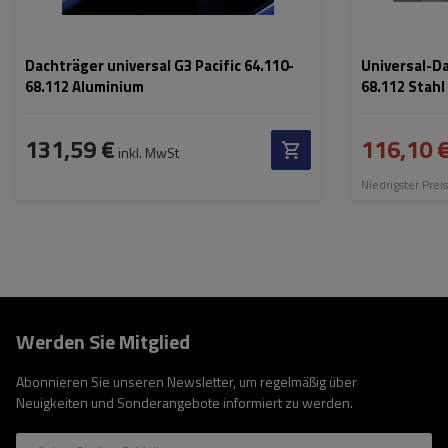
Dachträger universal G3 Pacific 64.110-
Universal-Da
68.112 Aluminium
68.112 Stahl
131,59 €
116,10 
inkl. MwSt
Niedrigster Prei
Werden Sie Mitglied
Abonnieren Sie unseren Newsletter, um regelmäßig über
Neuigkeiten und Sonderangebote informiert zu werden.