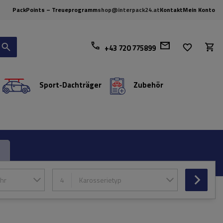
PackPoints – Treueprogramm
shop@interpack24.at
Kontakt
Mein Konto
+43 720 775899
Sport-Dachträger
Zubehör
hr
4
Karosserietyp