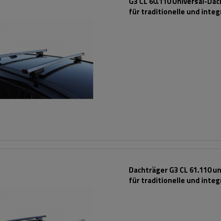
G3 CL 60.110 Universal-Da
für traditionelle und integ
Aluminiumschienen
Dachträger G3 CL 61.110 un
für traditionelle und integ
Stahlreling