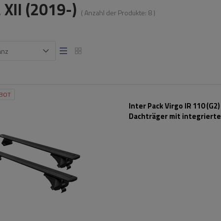
 XII (2019-)
( Anzahl der Produkte:
8
)
anz
BOT
Inter Pack Virgo IR 110 (G2)
Dachträger mit integriert
Schienen (schwarz)