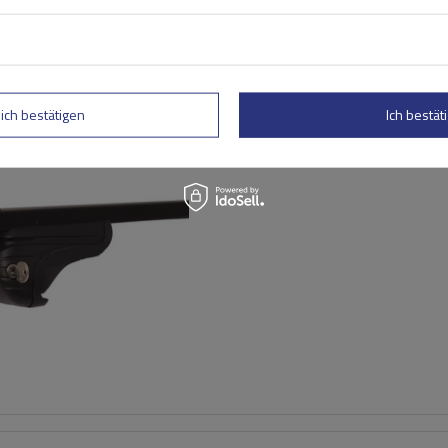
lich bestätigen
Ich bestäti
Mont Blanc AMC 5416
Stahldachträger