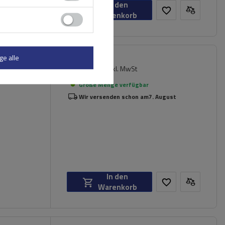
In den
Warenkorb
ge alle
165,49 €
inkl. MwSt
Große Menge verfügbar
Wir versenden schon am
7. August
In den
Warenkorb