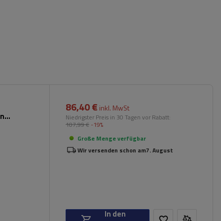
86,40 €
inkl. MwSt
en
Niedrigster Preis in 30 Tagen vor Rabatt:
107,99 €
-19%
Große Menge verfügbar
Wir versenden schon am
7. August
In den