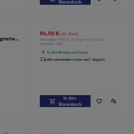
Warenkorb
84,00 €
inkl. MwSt
grierten
Niedrigster Preis in 30 Tagen vor Rabatt:
105,00 €
-20%
Große Menge verfügbar
Wir versenden schon am
7. August
In den
Warenkorb