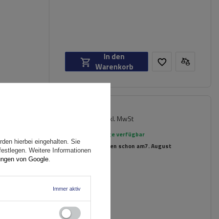
In den
Warenkorb
149,99 €
er für
inkl. MwSt
rte
Große Menge verfügbar
den hierbei eingehalten. Sie
Wir versenden schon am
7. August
festlegen. Weitere Informationen
ungen von Google
.
Immer aktiv