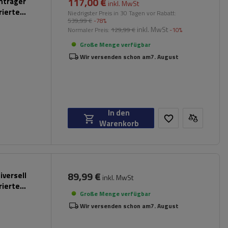
117,00 €
chträger
inkl. MwSt
rierte
Niedrigster Preis in 30 Tagen vor Rabatt:
539,99 €
-78%
inkl. MwSt
Normaler Preis:
129,99 €
-10%
Große Menge verfügbar
Wir versenden schon am
7. August
In den
Warenkorb
89,99 €
iversell
inkl. MwSt
rierte
Große Menge verfügbar
Wir versenden schon am
7. August