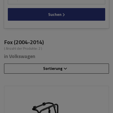
Suchen
Fox (2004-2014)
( Anzahl der Produkte:
2
)
in Volkswagen
Sortierung
Fassungsvermögen: Fahrräder:
3
Nutzlast der Haltebügel:
45 kg
universelles Montagesystem
kompatibel mit allen Karosseriearten