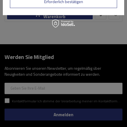
Große Menge verfügbar
Wir versenden schon am
11. August
Erforderlich bestätigen
In den
Warenkorb
Werden Sie Mitglied
Abonnieren Sie unseren Newsletter, um regelmäßig über
Neuigkeiten und Sonderangebote informiert zu werden.
Geben Sie Ihre E-Mail
Kontaktformular Ich stimme der Verarbeitung meiner im Kontaktformular enthaltenen personenbezogenen Daten gemäß der Verordnung (EU) des Europäischen Parlaments und des Rates zu.
Anmelden