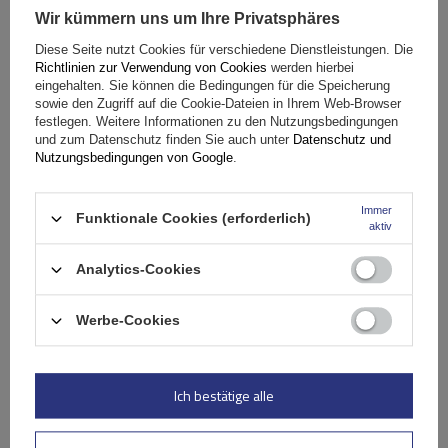
Wir kümmern uns um Ihre Privatsphäres
Fassungsvermögen: Fahrräder:
2
Diese Seite nutzt Cookies für verschiedene Dienstleistungen. Die
Maximales Fahrradgewicht:
22,5 kg
Richtlinien zur Verwendung von Cookies
werden hierbei
Nutzlast der Haltebügel:
45 kg
eingehalten. Sie können die Bedingungen für die Speicherung
sowie den Zugriff auf die Cookie-Dateien in Ihrem Web-Browser
kompatibel mit Elektrofahrrädern
Aluminiumkonstruktion
festlegen. Weitere Informationen zu den Nutzungsbedingungen
und zum Datenschutz finden Sie auch unter
Datenschutz und
Nutzungsbedingungen von Google
.
Immer
Funktionale Cookies (erforderlich)
aktiv
Analytics-Cookies
Werbe-Cookies
Peruzzo Firenze 2 E-Bike – Heckklappen-Fahrradträger
Ich bestätige alle
179,99 €
inkl. MwSt