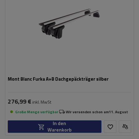
Farbe der Träger:
silber
einfache und schnelle Montage
aerodynamischer Aufbau
Mont Blanc Furka A+B Dachgepäckträger silber
276,99 €
inkl. MwSt
Große Menge verfügbar
Wir versenden schon am
11. August
In den
Warenkorb