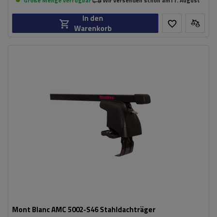
Große Menge verfügbar
Wir versenden schon am
11. August
In den
Warenkorb
Mont Blanc AMC 5002-S46 Stahldachträger