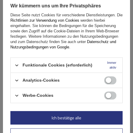
Wir kümmern uns um Ihre Privatsphäres
Diese Seite nutzt Cookies für verschiedene Dienstleistungen. Die
Richtlinien zur Verwendung von Cookies
werden hierbei
Mont Blanc AMC 5002-A46 Aluminium-Dachgepäckträger
eingehalten. Sie können die Bedingungen für die Speicherung
sowie den Zugriff auf die Cookie-Dateien in Ihrem Web-Browser
festlegen. Weitere Informationen zu den Nutzungsbedingungen
181,49 €
und zum Datenschutz finden Sie auch unter
Datenschutz und
inkl. MwSt
Nutzungsbedingungen von Google
.
Große Menge verfügbar
Wir versenden schon am
11. August
Immer
In den
Funktionale Cookies (erforderlich)
aktiv
Warenkorb
Analytics-Cookies
Werbe-Cookies
Ich bestätige alle