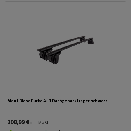
Zertifikat:
City Crash
Material:
aluminium
Maximale Nutzlast:
70 kg
Farbe der Träger:
schwarz
einfache und schnelle Montage
aerodynamischer Aufbau
Mont Blanc Furka A+B Dachgepäckträger schwarz
308,99 €
inkl. MwSt