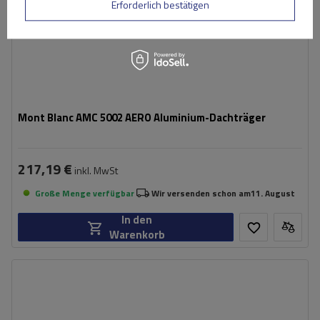
Erforderlich bestätigen
Mont Blanc AMC 5002 AERO Aluminium-Dachträger
217,19 €
inkl. MwSt
Große Menge verfügbar
Wir versenden schon am
11. August
In den
Warenkorb
Zertifikat:
City Crash
Material:
aluminium
Maximale Nutzlast:
70 kg