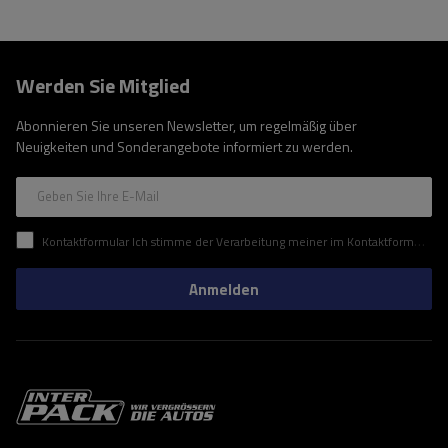
Werden Sie Mitglied
Abonnieren Sie unseren Newsletter, um regelmäßig über
Neuigkeiten und Sonderangebote informiert zu werden.
Geben Sie Ihre E-Mail
Kontaktformular Ich stimme der Verarbeitung meiner im Kontaktformular enthaltenen personenbezogenen Daten gemäß der Verordnung (EU) des Europäischen Parlaments und des Rates zu.
Anmelden